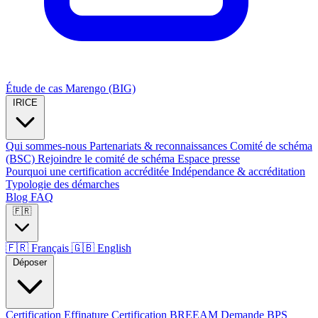
Étude de cas Marengo (BIG)
IRICE
Qui sommes-nous
Partenariats & reconnaissances
Comité de schéma
(BSC)
Rejoindre le comité de schéma
Espace presse
Pourquoi une certification accréditée
Indépendance & accréditation
Typologie des démarches
Blog
FAQ
🇫🇷
🇫🇷
Français
🇬🇧
English
Déposer
Certification Effinature
Certification BREEAM
Demande BPS