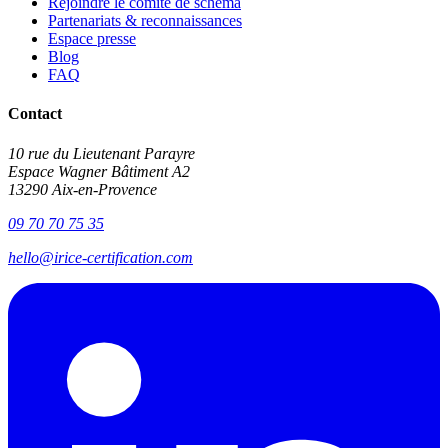
Rejoindre le comité de schéma
Partenariats & reconnaissances
Espace presse
Blog
FAQ
Contact
10 rue du Lieutenant Parayre
Espace Wagner Bâtiment A2
13290 Aix-en-Provence
09 70 70 75 35
hello@irice-certification.com