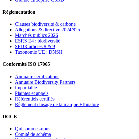
Réglementation
Clauses biodiversité & carbone
Allégations & directive 2024/825
Marchés publics 2026
ESRS E4 : biodiversité
SFDR articles 8 & 9
Taxonomie UE : DNSH
Conformité ISO 17065
Annuaire certifications
Annuaire Biodiversity Partners
Impartialité
Plaintes et appels
Référentiels certifiés
Règlement d'usage de la marque Effinature
IRICE
Qui sommes-nous
Comité de schéma