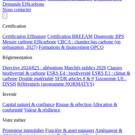
Demande Efficarbone
Nous contacter
Certification
Certification Effinature
Certification BREEAM
Diagnostic BPS
Mesure carbone Efficarbone
CBCA : chantier bas carbone (en
préparation, 2027)
Formations & financement OPCO
Réglementation
Directive 2024/825 : allégations
Marchés publics 2026
Clauses
biodiversité & carbone
ESRS E4 : biodiversité
ESRS E1 : climat &
carbone
Double matérialité
SFDR articles 8 & 9
Taxonomie UE :
DNSH
Référentiels (programme NORMATYS)
Investir
Capital naturel & confiance
Risque & sélection
Allocation &
conformité
Valeur & résilience
Votre métier
Promoteur immobilier
Foncière & asset manager
Aménageur &