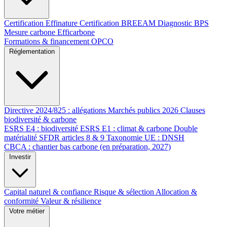
Certification Effinature
Certification BREEAM
Diagnostic BPS
Mesure carbone Efficarbone
Formations & financement OPCO
Réglementation
Directive 2024/825 : allégations
Marchés publics 2026
Clauses
biodiversité & carbone
ESRS E4 : biodiversité
ESRS E1 : climat & carbone
Double
matérialité
SFDR articles 8 & 9
Taxonomie UE : DNSH
CBCA : chantier bas carbone (en préparation, 2027)
Investir
Capital naturel & confiance
Risque & sélection
Allocation &
conformité
Valeur & résilience
Votre métier