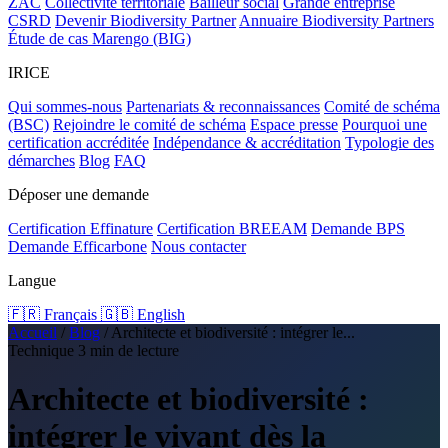
ZAC
Collectivité territoriale
Bailleur social
Grande entreprise
CSRD
Devenir Biodiversity Partner
Annuaire Biodiversity Partners
Étude de cas Marengo (BIG)
IRICE
Qui sommes-nous
Partenariats & reconnaissances
Comité de schéma
(BSC)
Rejoindre le comité de schéma
Espace presse
Pourquoi une
certification accréditée
Indépendance & accréditation
Typologie des
démarches
Blog
FAQ
Déposer une demande
Certification Effinature
Certification BREEAM
Demande BPS
Demande Efficarbone
Nous contacter
Langue
🇫🇷 Français
🇬🇧 English
Accueil
/
Blog
/
Architecte et biodiversité : intégrer le...
Technique
3 min de lecture
Architecte et biodiversité :
intégrer le vivant dès la