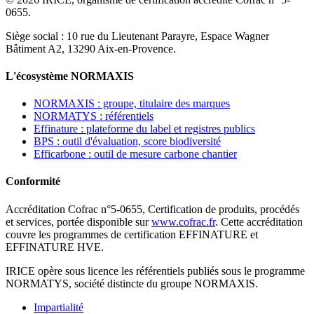
0655.
Siège social : 10 rue du Lieutenant Parayre, Espace Wagner
Bâtiment A2, 13290 Aix-en-Provence.
L'écosystème NORMAXIS
NORMAXIS : groupe, titulaire des marques
NORMATYS : référentiels
Effinature : plateforme du label et registres publics
BPS : outil d'évaluation, score biodiversité
Efficarbone : outil de mesure carbone chantier
Conformité
Accréditation Cofrac n°5-0655, Certification de produits, procédés
et services, portée disponible sur
www.cofrac.fr
. Cette accréditation
couvre les programmes de certification EFFINATURE et
EFFINATURE HVE.
IRICE opère sous licence les référentiels publiés sous le programme
NORMATYS, société distincte du groupe NORMAXIS.
Impartialité