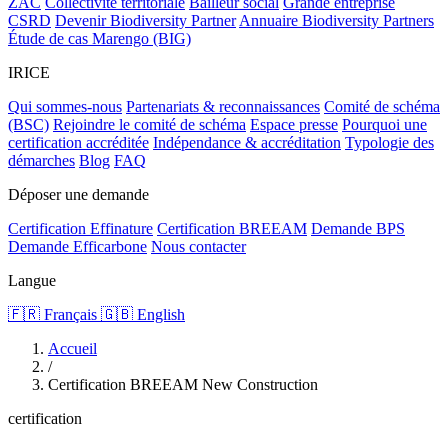
ZAC
Collectivité territoriale
Bailleur social
Grande entreprise
CSRD
Devenir Biodiversity Partner
Annuaire Biodiversity Partners
Étude de cas Marengo (BIG)
IRICE
Qui sommes-nous
Partenariats & reconnaissances
Comité de schéma
(BSC)
Rejoindre le comité de schéma
Espace presse
Pourquoi une
certification accréditée
Indépendance & accréditation
Typologie des
démarches
Blog
FAQ
Déposer une demande
Certification Effinature
Certification BREEAM
Demande BPS
Demande Efficarbone
Nous contacter
Langue
🇫🇷 Français
🇬🇧 English
Accueil
/
Certification BREEAM New Construction
certification