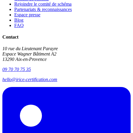
Rejoindre le comité de schéma
Partenariats & reconnaissances
Espace presse
Blog
FAQ
Contact
10 rue du Lieutenant Parayre
Espace Wagner Bâtiment A2
13290 Aix-en-Provence
09 70 70 75 35
hello@irice-certification.com