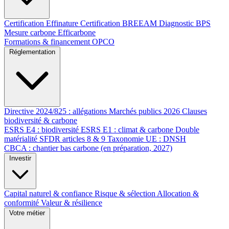
Certification Effinature
Certification BREEAM
Diagnostic BPS
Mesure carbone Efficarbone
Formations & financement OPCO
Réglementation
Directive 2024/825 : allégations
Marchés publics 2026
Clauses
biodiversité & carbone
ESRS E4 : biodiversité
ESRS E1 : climat & carbone
Double
matérialité
SFDR articles 8 & 9
Taxonomie UE : DNSH
CBCA : chantier bas carbone (en préparation, 2027)
Investir
Capital naturel & confiance
Risque & sélection
Allocation &
conformité
Valeur & résilience
Votre métier