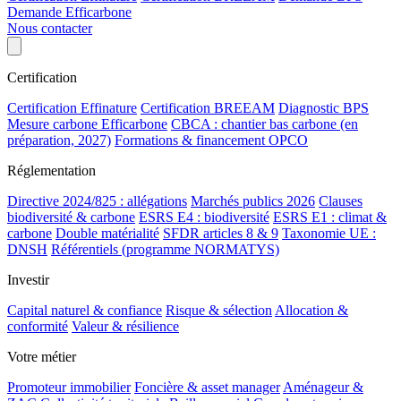
Demande Efficarbone
Nous contacter
Certification
Certification Effinature
Certification BREEAM
Diagnostic BPS
Mesure carbone Efficarbone
CBCA : chantier bas carbone (en
préparation, 2027)
Formations & financement OPCO
Réglementation
Directive 2024/825 : allégations
Marchés publics 2026
Clauses
biodiversité & carbone
ESRS E4 : biodiversité
ESRS E1 : climat &
carbone
Double matérialité
SFDR articles 8 & 9
Taxonomie UE :
DNSH
Référentiels (programme NORMATYS)
Investir
Capital naturel & confiance
Risque & sélection
Allocation &
conformité
Valeur & résilience
Votre métier
Promoteur immobilier
Foncière & asset manager
Aménageur &