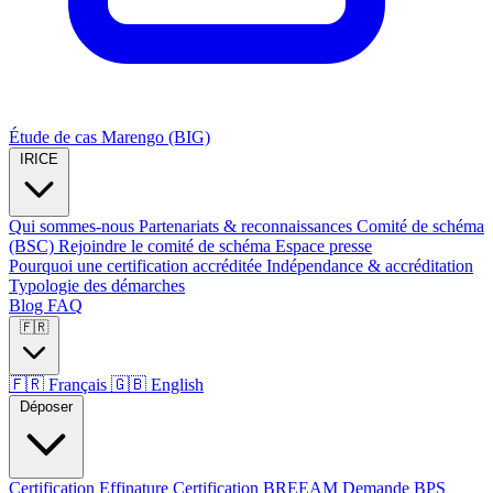
Étude de cas Marengo (BIG)
IRICE
Qui sommes-nous
Partenariats & reconnaissances
Comité de schéma
(BSC)
Rejoindre le comité de schéma
Espace presse
Pourquoi une certification accréditée
Indépendance & accréditation
Typologie des démarches
Blog
FAQ
🇫🇷
🇫🇷
Français
🇬🇧
English
Déposer
Certification Effinature
Certification BREEAM
Demande BPS