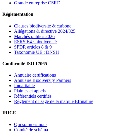
Grande entreprise CSRD
Réglementation
Clauses biodiversité & carbone
Allégations & directive 2024/825
Marchés publics 2026
ESRS E4 : biodiversité
SFDR articles 8 & 9
Taxonomie UE : DNSH
Conformité ISO 17065
Annuaire certifications
Annuaire Biodiversity Partners
Impartialité
Plaintes et appels
Référentiels certifiés
Règlement d'usage de la marque Effinature
IRICE
Qui sommes-nous
Comité de schéma