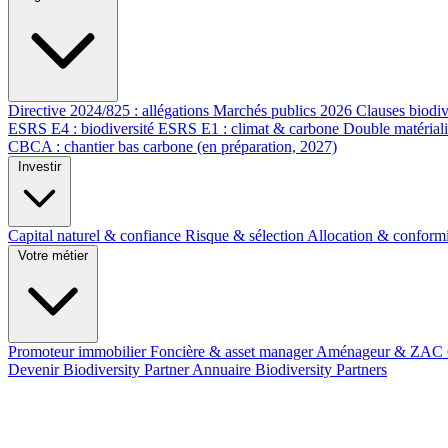
Directive 2024/825 : allégations
Marchés publics 2026
Clauses biodiv
ESRS E4 : biodiversité
ESRS E1 : climat & carbone
Double matérial
CBCA : chantier bas carbone (en préparation, 2027)
Investir
Capital naturel & confiance
Risque & sélection
Allocation & conform
Votre métier
Promoteur immobilier
Foncière & asset manager
Aménageur & ZAC
Devenir Biodiversity Partner
Annuaire Biodiversity Partners