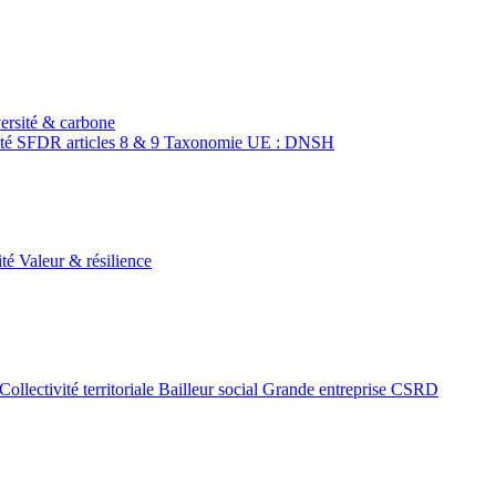
ersité & carbone
ité
SFDR articles 8 & 9
Taxonomie UE : DNSH
ité
Valeur & résilience
Collectivité territoriale
Bailleur social
Grande entreprise CSRD