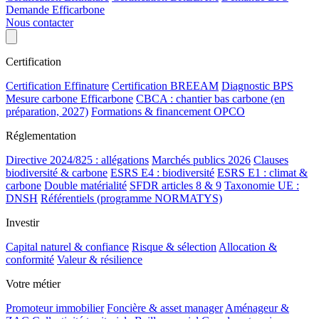
Demande Efficarbone
Nous contacter
Certification
Certification Effinature
Certification BREEAM
Diagnostic BPS
Mesure carbone Efficarbone
CBCA : chantier bas carbone (en
préparation, 2027)
Formations & financement OPCO
Réglementation
Directive 2024/825 : allégations
Marchés publics 2026
Clauses
biodiversité & carbone
ESRS E4 : biodiversité
ESRS E1 : climat &
carbone
Double matérialité
SFDR articles 8 & 9
Taxonomie UE :
DNSH
Référentiels (programme NORMATYS)
Investir
Capital naturel & confiance
Risque & sélection
Allocation &
conformité
Valeur & résilience
Votre métier
Promoteur immobilier
Foncière & asset manager
Aménageur &