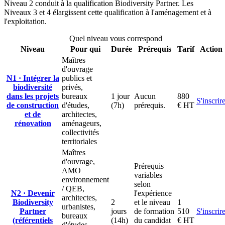
Niveau 2 conduit à la qualification Biodiversity Partner. Les
Niveaux 3 et 4 élargissent cette qualification à l'aménagement et à
l'exploitation.
Quel niveau vous correspond
Niveau
Pour qui
Durée
Prérequis
Tarif
Action
Maîtres
d'ouvrage
N1 · Intégrer la
publics et
biodiversité
privés,
dans les projets
bureaux
1 jour
Aucun
880
S'inscrir
de construction
d'études,
(7h)
prérequis.
€ HT
et de
architectes,
rénovation
aménageurs,
collectivités
territoriales
Maîtres
d'ouvrage,
Prérequis
AMO
variables
environnement
selon
/ QEB,
N2 · Devenir
l'expérience
architectes,
Biodiversity
2
et le niveau
1
urbanistes,
Partner
jours
de formation
510
S'inscrir
bureaux
(référentiels
(14h)
du candidat
€ HT
d'études,