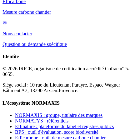
Efficarbone
Mesure carbone chantier
✉
Nous contacter
Question ou demande spécifique
Identité
© 2026 IRICE, organisme de certification accrédité Cofrac n° 5-
0655.
Siège social : 10 rue du Lieutenant Parayre, Espace Wagner
Bâtiment A2, 13290 Aix-en-Provence.
L'écosystème NORMAXIS
NORMAXIS : groupe, titulaire des marques
NORMATYS : référentiels
Effinature : plateforme du label et registres publics
BPS : outil d'évaluation, score biodiversité
Efficarbone : outil de mesure carbone chantier