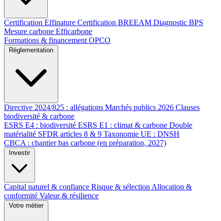
Certification Effinature
Certification BREEAM
Diagnostic BPS
Mesure carbone Efficarbone
Formations & financement OPCO
Réglementation
Directive 2024/825 : allégations
Marchés publics 2026
Clauses
biodiversité & carbone
ESRS E4 : biodiversité
ESRS E1 : climat & carbone
Double
matérialité
SFDR articles 8 & 9
Taxonomie UE : DNSH
CBCA : chantier bas carbone (en préparation, 2027)
Investir
Capital naturel & confiance
Risque & sélection
Allocation &
conformité
Valeur & résilience
Votre métier