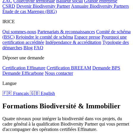
ZAC
Collectivité territoriale
Bailleur social
Grande entreprise
CSRD
Devenir Biodiversity Partner
Annuaire Biodiversity Partners
Étude de cas Marengo (BIG)
IRICE
Qui sommes-nous
Partenariats & reconnaissances
Comité de schéma
(BSC)
Rejoindre le comité de schéma
Espace presse
Pourquoi une
certification accréditée
Indépendance & accréditation
Typologie des
démarches
Blog
FAQ
Déposer une demande
Certification Effinature
Certification BREEAM
Demande BPS
Demande Efficarbone
Nous contacter
Langue
🇫🇷 Français
🇬🇧 English
Formations Biodiversité & Immobilier
Quatre niveaux pour intégrer la biodiversité dans vos projets, du
cadre général à la qualification Biodiversity Partner qui vous permet
d'accompagner des opérations certifiées Effinature.