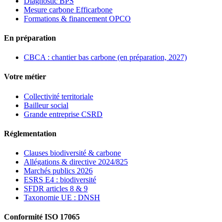
Diagnostic BPS
Mesure carbone Efficarbone
Formations & financement OPCO
En préparation
CBCA : chantier bas carbone (en préparation, 2027)
Votre métier
Collectivité territoriale
Bailleur social
Grande entreprise CSRD
Réglementation
Clauses biodiversité & carbone
Allégations & directive 2024/825
Marchés publics 2026
ESRS E4 : biodiversité
SFDR articles 8 & 9
Taxonomie UE : DNSH
Conformité ISO 17065