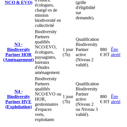
NCO & EVO)
(grille
écologues,
d'éligibilité
chargé·es de
sur
mission
demande).
biodiversité en
collectivité
Biodiversity
Partners
Qualification
qualifiés
N3 ·
Biodiversity
NCO/EVO,
Biodiversity
1 jour
Partner
880
Être
écologues,
Partner HOR
(7h)
active
€ HT
alerté
paysagistes,
(Aménagement)
(Niveau 2
bureaux
validé).
d'études
aménagement
Biodiversity
Partners
Qualification
qualifiés
Biodiversity
N4 ·
NCO/EVO ou
Partner
Biodiversity
1 jour
880
Être
HOR,
active
Partner HVE
(7h)
€ HT
alerté
gestionnaires
(Niveau 2
(Exploitation)
d'espaces
ou Niveau 3
verts,
validé).
exploitants