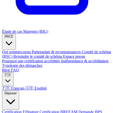
Étude de cas Marengo (BIG)
IRICE
Qui sommes-nous
Partenariats & reconnaissances
Comité de schéma
(BSC)
Rejoindre le comité de schéma
Espace presse
Pourquoi une certification accréditée
Indépendance & accréditation
Typologie des démarches
Blog
FAQ
🇫🇷
🇫🇷
Français
🇬🇧
English
Déposer
Certification Effinature
Certification BREEAM
Demande BPS