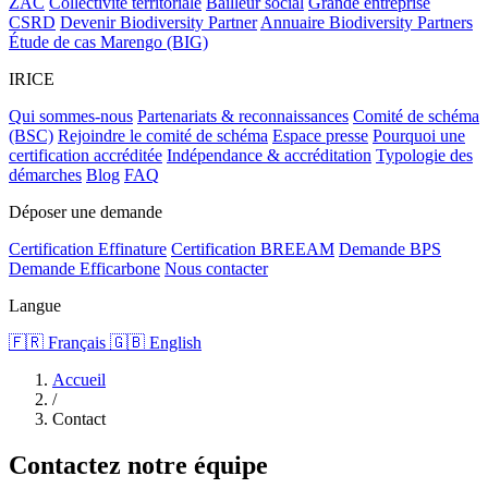
ZAC
Collectivité territoriale
Bailleur social
Grande entreprise
CSRD
Devenir Biodiversity Partner
Annuaire Biodiversity Partners
Étude de cas Marengo (BIG)
IRICE
Qui sommes-nous
Partenariats & reconnaissances
Comité de schéma
(BSC)
Rejoindre le comité de schéma
Espace presse
Pourquoi une
certification accréditée
Indépendance & accréditation
Typologie des
démarches
Blog
FAQ
Déposer une demande
Certification Effinature
Certification BREEAM
Demande BPS
Demande Efficarbone
Nous contacter
Langue
🇫🇷 Français
🇬🇧 English
Accueil
/
Contact
Contactez notre équipe