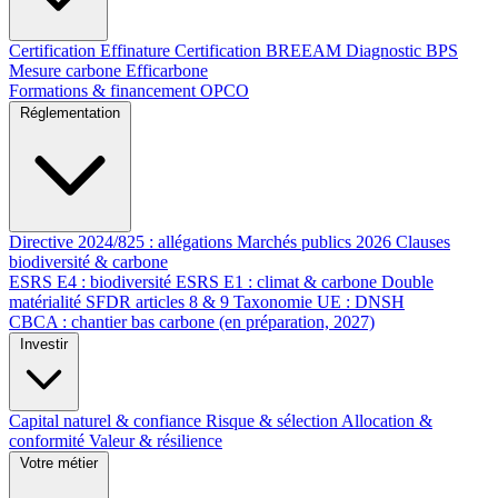
Certification Effinature
Certification BREEAM
Diagnostic BPS
Mesure carbone Efficarbone
Formations & financement OPCO
Réglementation
Directive 2024/825 : allégations
Marchés publics 2026
Clauses
biodiversité & carbone
ESRS E4 : biodiversité
ESRS E1 : climat & carbone
Double
matérialité
SFDR articles 8 & 9
Taxonomie UE : DNSH
CBCA : chantier bas carbone (en préparation, 2027)
Investir
Capital naturel & confiance
Risque & sélection
Allocation &
conformité
Valeur & résilience
Votre métier