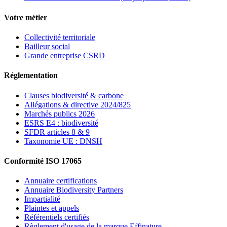
Votre métier
Collectivité territoriale
Bailleur social
Grande entreprise CSRD
Réglementation
Clauses biodiversité & carbone
Allégations & directive 2024/825
Marchés publics 2026
ESRS E4 : biodiversité
SFDR articles 8 & 9
Taxonomie UE : DNSH
Conformité ISO 17065
Annuaire certifications
Annuaire Biodiversity Partners
Impartialité
Plaintes et appels
Référentiels certifiés
Règlement d'usage de la marque Effinature