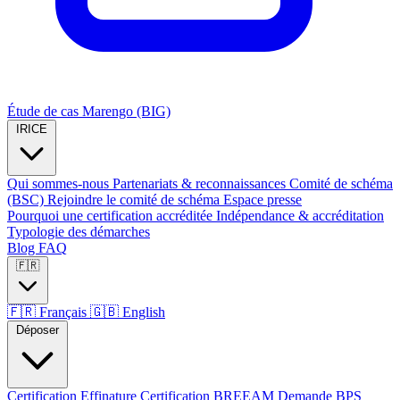
Étude de cas Marengo (BIG)
IRICE
Qui sommes-nous
Partenariats & reconnaissances
Comité de schéma
(BSC)
Rejoindre le comité de schéma
Espace presse
Pourquoi une certification accréditée
Indépendance & accréditation
Typologie des démarches
Blog
FAQ
🇫🇷
🇫🇷
Français
🇬🇧
English
Déposer
Certification Effinature
Certification BREEAM
Demande BPS