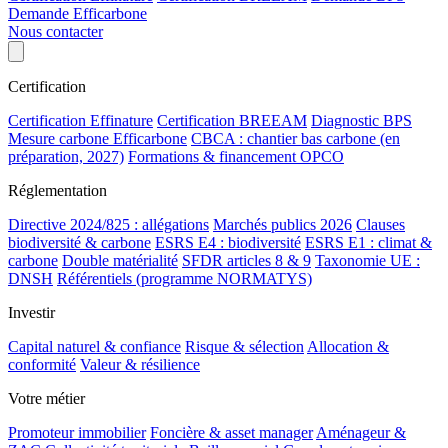
Demande Efficarbone
Nous contacter
Certification
Certification Effinature
Certification BREEAM
Diagnostic BPS
Mesure carbone Efficarbone
CBCA : chantier bas carbone (en
préparation, 2027)
Formations & financement OPCO
Réglementation
Directive 2024/825 : allégations
Marchés publics 2026
Clauses
biodiversité & carbone
ESRS E4 : biodiversité
ESRS E1 : climat &
carbone
Double matérialité
SFDR articles 8 & 9
Taxonomie UE :
DNSH
Référentiels (programme NORMATYS)
Investir
Capital naturel & confiance
Risque & sélection
Allocation &
conformité
Valeur & résilience
Votre métier
Promoteur immobilier
Foncière & asset manager
Aménageur &