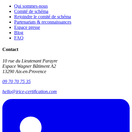
Qui sommes-nous
Comité de schéma
Rejoindre le comité de schéma
Partenariats & reconnaissances
Espace presse
Blog
FAQ
Contact
10 rue du Lieutenant Parayre
Espace Wagner Bâtiment A2
13290 Aix-en-Provence
09 70 70 75 35
hello@irice-certification.com