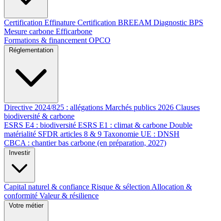
Certification Effinature
Certification BREEAM
Diagnostic BPS
Mesure carbone Efficarbone
Formations & financement OPCO
Réglementation
Directive 2024/825 : allégations
Marchés publics 2026
Clauses
biodiversité & carbone
ESRS E4 : biodiversité
ESRS E1 : climat & carbone
Double
matérialité
SFDR articles 8 & 9
Taxonomie UE : DNSH
CBCA : chantier bas carbone (en préparation, 2027)
Investir
Capital naturel & confiance
Risque & sélection
Allocation &
conformité
Valeur & résilience
Votre métier