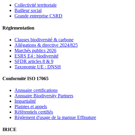
Collectivité territoriale
Bailleur social
Grande entreprise CSRD
Réglementation
Clauses biodiversité & carbone
Allégations & directive 2024/825
Marchés publics 2026
ESRS E4 : biodiversité
SFDR articles 8 & 9
Taxonomie UE : DNSH
Conformité ISO 17065
Annuaire certifications
Annuaire Biodiversity Partners
Impartialité
Plaintes et appels
Référentiels certifiés
Règlement d'usage de la marque Effinature
IRICE