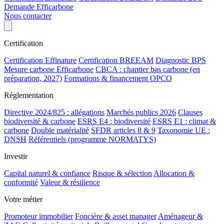
Demande Efficarbone
Nous contacter
Certification
Certification Effinature
Certification BREEAM
Diagnostic BPS
Mesure carbone Efficarbone
CBCA : chantier bas carbone (en
préparation, 2027)
Formations & financement OPCO
Réglementation
Directive 2024/825 : allégations
Marchés publics 2026
Clauses
biodiversité & carbone
ESRS E4 : biodiversité
ESRS E1 : climat &
carbone
Double matérialité
SFDR articles 8 & 9
Taxonomie UE :
DNSH
Référentiels (programme NORMATYS)
Investir
Capital naturel & confiance
Risque & sélection
Allocation &
conformité
Valeur & résilience
Votre métier
Promoteur immobilier
Foncière & asset manager
Aménageur &