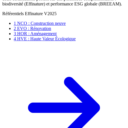
biodiversité (Effinature) et performance ESG globale (BREEAM).
Référentiels Effinature V2025
1
NCO : Construction neuve
2
EVO : Rénovation
3
HOR : Aménagement
4
HVE : Haute Valeur Écologique