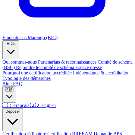
Étude de cas Marengo (BIG)
IRICE
Qui sommes-nous
Partenariats & reconnaissances
Comité de schéma
(BSC)
Rejoindre le comité de schéma
Espace presse
Pourquoi une certification accréditée
Indépendance & accréditation
Typologie des démarches
Blog
FAQ
🇫🇷
🇫🇷
Français
🇬🇧
English
Déposer
Certification Effinature
Certification BREEAM
Demande BPS