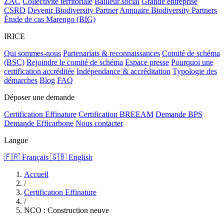
ZAC
Collectivité territoriale
Bailleur social
Grande entreprise
CSRD
Devenir Biodiversity Partner
Annuaire Biodiversity Partners
Étude de cas Marengo (BIG)
IRICE
Qui sommes-nous
Partenariats & reconnaissances
Comité de schéma
(BSC)
Rejoindre le comité de schéma
Espace presse
Pourquoi une
certification accréditée
Indépendance & accréditation
Typologie des
démarches
Blog
FAQ
Déposer une demande
Certification Effinature
Certification BREEAM
Demande BPS
Demande Efficarbone
Nous contacter
Langue
🇫🇷 Français
🇬🇧 English
Accueil
/
Certification Effinature
/
NCO : Construction neuve