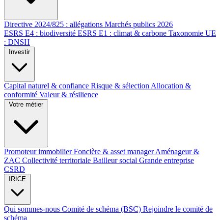
Directive 2024/825 : allégations
Marchés publics 2026
ESRS E4 : biodiversité
ESRS E1 : climat & carbone
Taxonomie UE
: DNSH
Investir
Capital naturel & confiance
Risque & sélection
Allocation &
conformité
Valeur & résilience
Votre métier
Promoteur immobilier
Foncière & asset manager
Aménageur &
ZAC
Collectivité territoriale
Bailleur social
Grande entreprise
CSRD
IRICE
Qui sommes-nous
Comité de schéma (BSC)
Rejoindre le comité de
schéma