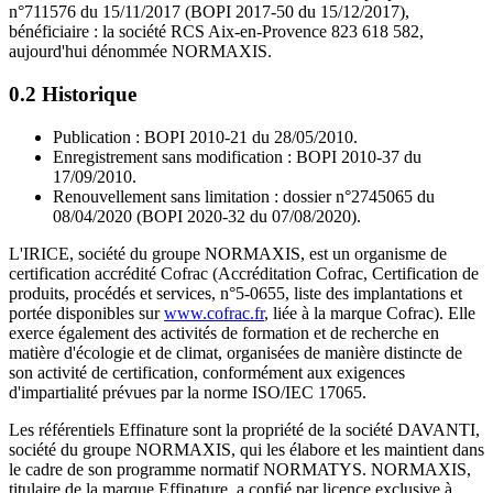
n°711576 du 15/11/2017 (BOPI 2017-50 du 15/12/2017),
bénéficiaire : la société RCS Aix-en-Provence 823 618 582,
aujourd'hui dénommée NORMAXIS.
0.2 Historique
Publication : BOPI 2010-21 du 28/05/2010.
Enregistrement sans modification : BOPI 2010-37 du
17/09/2010.
Renouvellement sans limitation : dossier n°2745065 du
08/04/2020 (BOPI 2020-32 du 07/08/2020).
L'IRICE, société du groupe NORMAXIS, est un organisme de
certification accrédité Cofrac (Accréditation Cofrac, Certification de
produits, procédés et services, n°5-0655, liste des implantations et
portée disponibles sur
www.cofrac.fr
, liée à la marque Cofrac). Elle
exerce également des activités de formation et de recherche en
matière d'écologie et de climat, organisées de manière distincte de
son activité de certification, conformément aux exigences
d'impartialité prévues par la norme ISO/IEC 17065.
Les référentiels Effinature sont la propriété de la société DAVANTI,
société du groupe NORMAXIS, qui les élabore et les maintient dans
le cadre de son programme normatif NORMATYS. NORMAXIS,
titulaire de la marque Effinature, a confié par licence exclusive à