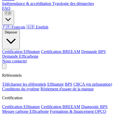
Indépendance & accréditation
Typologie des démarches
FAQ
🇫🇷
🇫🇷
Français
🇬🇧
English
Déposer
Certification Effinature
Certification BREEAM
Demande BPS
Demande Efficarbone
Nous contacter
Référentiels
Télécharger les référentiels
Effinature
BPS
CBCA (en préparation)
Conditions du système
Règlement d'usage de la marque
Certification
Certification Effinature
Certification BREEAM
Diagnostic BPS
Mesure carbone Efficarbone
Formations & financement OPCO