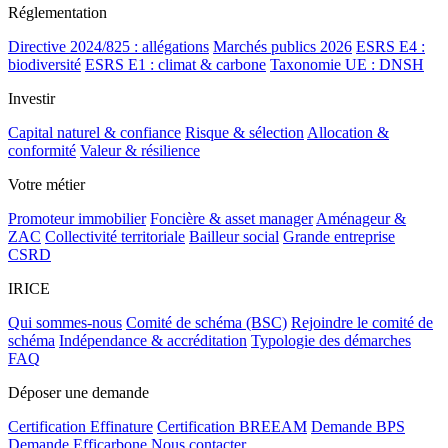
Réglementation
Directive 2024/825 : allégations
Marchés publics 2026
ESRS E4 :
biodiversité
ESRS E1 : climat & carbone
Taxonomie UE : DNSH
Investir
Capital naturel & confiance
Risque & sélection
Allocation &
conformité
Valeur & résilience
Votre métier
Promoteur immobilier
Foncière & asset manager
Aménageur &
ZAC
Collectivité territoriale
Bailleur social
Grande entreprise
CSRD
IRICE
Qui sommes-nous
Comité de schéma (BSC)
Rejoindre le comité de
schéma
Indépendance & accréditation
Typologie des démarches
FAQ
Déposer une demande
Certification Effinature
Certification BREEAM
Demande BPS
Demande Efficarbone
Nous contacter