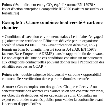
Points clés :
indicateur en kg CO₂ éq./m² • norme EN 15978 •
levier d'action entreprise • compatible RE2020 (valeurs mesurées vs
forfaitaires)
Exemple 5 : Clause combinée biodiversité + carbone
chantier
« Conditions d'exécution environnementales : Le titulaire s'engage à
(1) obtenir une certification Effinature délivrée par un organisme
accrédité selon ISO/IEC 17065 avant réception définitive, et (2)
fournir un bilan Ic_chantier mesuré (postes A4 à A9, EN 15978,
facteurs Base Empreinte ADEME) dans le rapport de fin de travaux.
Le non-respect de l'une de ces conditions constitue un manquement
aux obligations contractuelles pouvant donner lieu à l'application des
pénalités prévues au CCAP. »
Points clés :
double exigence biodiversité + carbone • opposabilité
contractuelle • vérification tierce partie + données mesurées
À noter :
Ces exemples sont des guides. Chaque collectivité ou
acheteur public doit adapter ces clauses selon son contexte territorial,
ses objectifs stratégiques, et ses capacités de suivi. Consultez un
expert en droit des marchés publics pour valider la conformité avant
lancement d'appel d'offres.