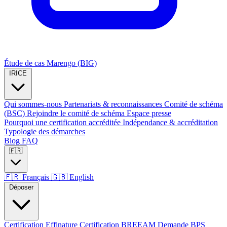
Étude de cas Marengo (BIG)
IRICE
Qui sommes-nous
Partenariats & reconnaissances
Comité de schéma
(BSC)
Rejoindre le comité de schéma
Espace presse
Pourquoi une certification accréditée
Indépendance & accréditation
Typologie des démarches
Blog
FAQ
🇫🇷
🇫🇷
Français
🇬🇧
English
Déposer
Certification Effinature
Certification BREEAM
Demande BPS