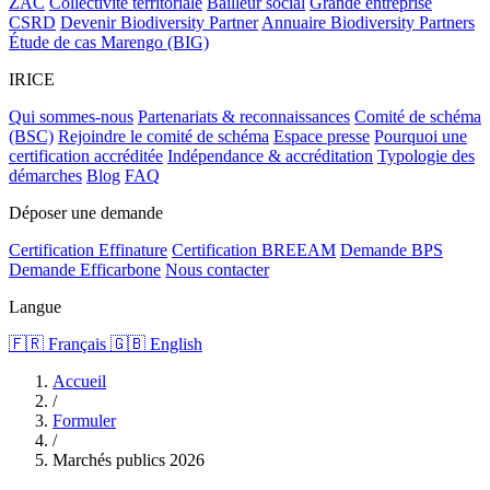
ZAC
Collectivité territoriale
Bailleur social
Grande entreprise
CSRD
Devenir Biodiversity Partner
Annuaire Biodiversity Partners
Étude de cas Marengo (BIG)
IRICE
Qui sommes-nous
Partenariats & reconnaissances
Comité de schéma
(BSC)
Rejoindre le comité de schéma
Espace presse
Pourquoi une
certification accréditée
Indépendance & accréditation
Typologie des
démarches
Blog
FAQ
Déposer une demande
Certification Effinature
Certification BREEAM
Demande BPS
Demande Efficarbone
Nous contacter
Langue
🇫🇷 Français
🇬🇧 English
Accueil
/
Formuler
/
Marchés publics 2026