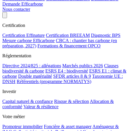
Demande Efficarbone
Nous contacter
Certification
Certification Effinature
Certification BREEAM
Diagnostic BPS
Mesure carbone Efficarbone
CBCA : chantier bas carbone (en
préparation, 2027)
Formations & financement OPCO
Réglementation
Directive 2024/825 : allégations
Marchés publics 2026
Clauses
biodiversité & carbone
ESRS E4 : biodiversité
ESRS E1 : climat &
carbone
Double matérialité
SFDR articles 8 & 9
Taxonomie UE :
DNSH
Référentiels (programme NORMATYS)
Investir
Capital naturel & confiance
Risque & sélection
Allocation &
conformité
Valeur & résilience
Votre métier
Promoteur immobilier
Foncière & asset manager
Aménageur &