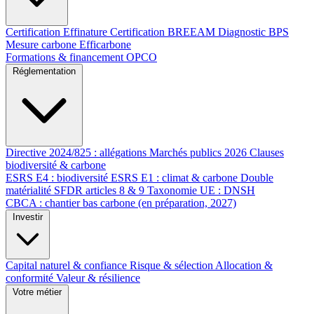
Certification Effinature
Certification BREEAM
Diagnostic BPS
Mesure carbone Efficarbone
Formations & financement OPCO
Réglementation
Directive 2024/825 : allégations
Marchés publics 2026
Clauses
biodiversité & carbone
ESRS E4 : biodiversité
ESRS E1 : climat & carbone
Double
matérialité
SFDR articles 8 & 9
Taxonomie UE : DNSH
CBCA : chantier bas carbone (en préparation, 2027)
Investir
Capital naturel & confiance
Risque & sélection
Allocation &
conformité
Valeur & résilience
Votre métier