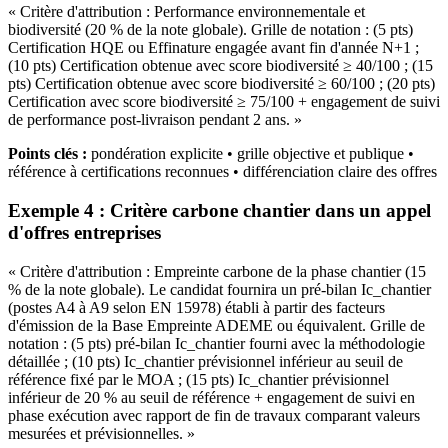
« Critère d'attribution : Performance environnementale et
biodiversité (20 % de la note globale). Grille de notation : (5 pts)
Certification HQE ou Effinature engagée avant fin d'année N+1 ;
(10 pts) Certification obtenue avec score biodiversité ≥ 40/100 ; (15
pts) Certification obtenue avec score biodiversité ≥ 60/100 ; (20 pts)
Certification avec score biodiversité ≥ 75/100 + engagement de suivi
de performance post-livraison pendant 2 ans. »
Points clés :
pondération explicite • grille objective et publique •
référence à certifications reconnues • différenciation claire des offres
Exemple 4 : Critère carbone chantier dans un appel
d'offres entreprises
« Critère d'attribution : Empreinte carbone de la phase chantier (15
% de la note globale). Le candidat fournira un pré-bilan Ic_chantier
(postes A4 à A9 selon EN 15978) établi à partir des facteurs
d'émission de la Base Empreinte ADEME ou équivalent. Grille de
notation : (5 pts) pré-bilan Ic_chantier fourni avec la méthodologie
détaillée ; (10 pts) Ic_chantier prévisionnel inférieur au seuil de
référence fixé par le MOA ; (15 pts) Ic_chantier prévisionnel
inférieur de 20 % au seuil de référence + engagement de suivi en
phase exécution avec rapport de fin de travaux comparant valeurs
mesurées et prévisionnelles. »