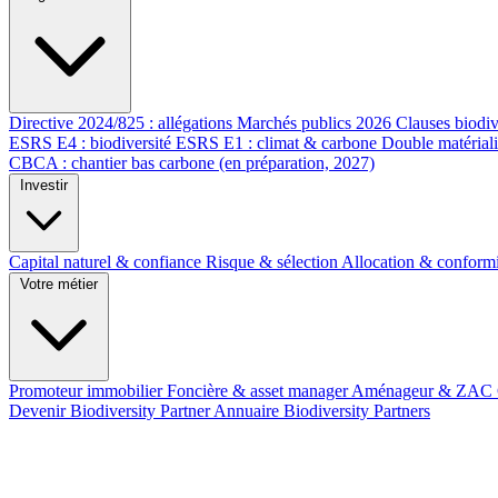
Directive 2024/825 : allégations
Marchés publics 2026
Clauses biodiv
ESRS E4 : biodiversité
ESRS E1 : climat & carbone
Double matérial
CBCA : chantier bas carbone (en préparation, 2027)
Investir
Capital naturel & confiance
Risque & sélection
Allocation & conform
Votre métier
Promoteur immobilier
Foncière & asset manager
Aménageur & ZAC
Devenir Biodiversity Partner
Annuaire Biodiversity Partners