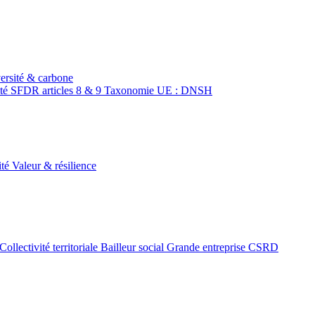
ersité & carbone
ité
SFDR articles 8 & 9
Taxonomie UE : DNSH
ité
Valeur & résilience
Collectivité territoriale
Bailleur social
Grande entreprise CSRD