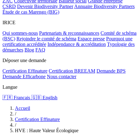
ZAC
Collectivité territoriale
Bailleur social
Grande entreprise
CSRD
Devenir Biodiversity Partner
Annuaire Biodiversity Partners
Étude de cas Marengo (BIG)
IRICE
Qui sommes-nous
Partenariats & reconnaissances
Comité de schéma
(BSC)
Rejoindre le comité de schéma
Espace presse
Pourquoi une
certification accréditée
Indépendance & accréditation
Typologie des
démarches
Blog
FAQ
Déposer une demande
Certification Effinature
Certification BREEAM
Demande BPS
Demande Efficarbone
Nous contacter
Langue
🇫🇷 Français
🇬🇧 English
Accueil
/
Certification Effinature
/
HVE : Haute Valeur Écologique