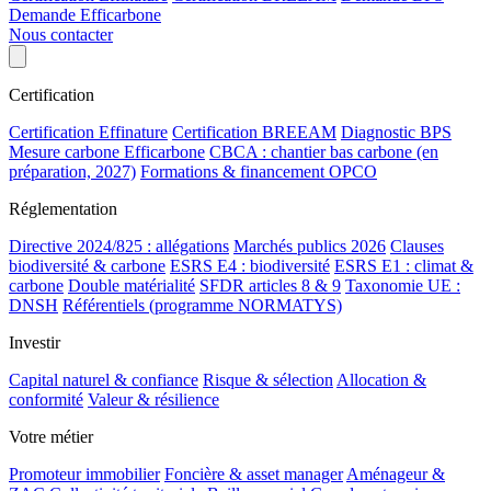
Demande Efficarbone
Nous contacter
Certification
Certification Effinature
Certification BREEAM
Diagnostic BPS
Mesure carbone Efficarbone
CBCA : chantier bas carbone (en
préparation, 2027)
Formations & financement OPCO
Réglementation
Directive 2024/825 : allégations
Marchés publics 2026
Clauses
biodiversité & carbone
ESRS E4 : biodiversité
ESRS E1 : climat &
carbone
Double matérialité
SFDR articles 8 & 9
Taxonomie UE :
DNSH
Référentiels (programme NORMATYS)
Investir
Capital naturel & confiance
Risque & sélection
Allocation &
conformité
Valeur & résilience
Votre métier
Promoteur immobilier
Foncière & asset manager
Aménageur &