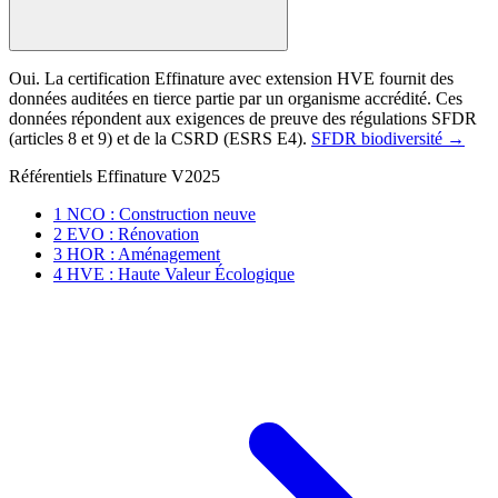
Oui. La certification Effinature avec extension HVE fournit des
données auditées en tierce partie par un organisme accrédité. Ces
données répondent aux exigences de preuve des régulations SFDR
(articles 8 et 9) et de la CSRD (ESRS E4).
SFDR biodiversité →
Référentiels Effinature V2025
1
NCO : Construction neuve
2
EVO : Rénovation
3
HOR : Aménagement
4
HVE : Haute Valeur Écologique