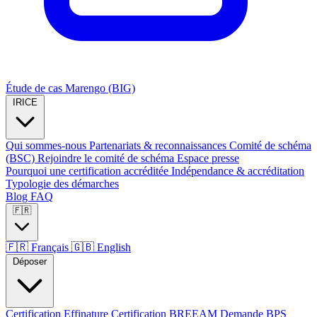
Étude de cas Marengo (BIG)
IRICE
Qui sommes-nous
Partenariats & reconnaissances
Comité de schéma
(BSC)
Rejoindre le comité de schéma
Espace presse
Pourquoi une certification accréditée
Indépendance & accréditation
Typologie des démarches
Blog
FAQ
🇫🇷
🇫🇷
Français
🇬🇧
English
Déposer
Certification Effinature
Certification BREEAM
Demande BPS