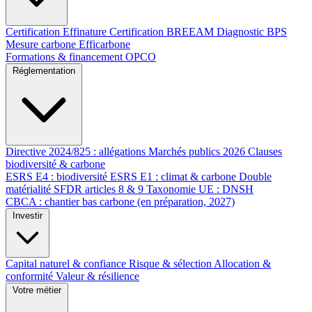
Certification Effinature
Certification BREEAM
Diagnostic BPS
Mesure carbone Efficarbone
Formations & financement OPCO
Réglementation
Directive 2024/825 : allégations
Marchés publics 2026
Clauses
biodiversité & carbone
ESRS E4 : biodiversité
ESRS E1 : climat & carbone
Double
matérialité
SFDR articles 8 & 9
Taxonomie UE : DNSH
CBCA : chantier bas carbone (en préparation, 2027)
Investir
Capital naturel & confiance
Risque & sélection
Allocation &
conformité
Valeur & résilience
Votre métier