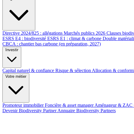
Directive 2024/825 : allégations
Marchés publics 2026
Clauses biodiv
ESRS E4 : biodiversité
ESRS E1 : climat & carbone
Double matérial
CBCA : chantier bas carbone (en préparation, 2027)
Investir
Capital naturel & confiance
Risque & sélection
Allocation & conform
Votre métier
Promoteur immobilier
Foncière & asset manager
Aménageur & ZAC
Devenir Biodiversity Partner
Annuaire Biodiversity Partners