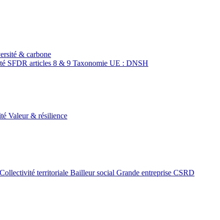
ersité & carbone
ité
SFDR articles 8 & 9
Taxonomie UE : DNSH
ité
Valeur & résilience
Collectivité territoriale
Bailleur social
Grande entreprise CSRD