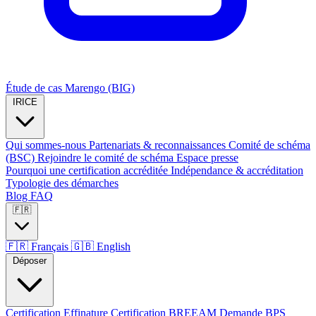
Étude de cas Marengo (BIG)
IRICE
Qui sommes-nous
Partenariats & reconnaissances
Comité de schéma
(BSC)
Rejoindre le comité de schéma
Espace presse
Pourquoi une certification accréditée
Indépendance & accréditation
Typologie des démarches
Blog
FAQ
🇫🇷
🇫🇷
Français
🇬🇧
English
Déposer
Certification Effinature
Certification BREEAM
Demande BPS