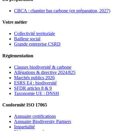
CBCA : chantier bas carbone (en préparation, 2027)
Votre métier
Collectivité territoriale
Bailleur social
Grande entreprise CSRD
Réglementation
Clauses biodiversité & carbone
Allégations & directive 2024/825
Marchés publics 2026
ESRS E4 : biodiversité
SFDR articles 8 & 9
Taxonomie UE : DNSH
Conformité ISO 17065
Annuaire certifications
Annuaire Biodiversity Partners
Impartialité