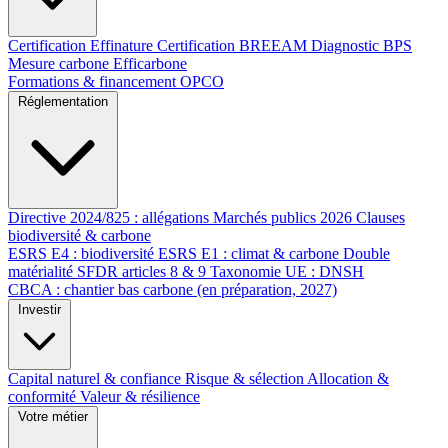
Certification Effinature
Certification BREEAM
Diagnostic BPS
Mesure carbone Efficarbone
Formations & financement OPCO
Réglementation
Directive 2024/825 : allégations
Marchés publics 2026
Clauses
biodiversité & carbone
ESRS E4 : biodiversité
ESRS E1 : climat & carbone
Double
matérialité
SFDR articles 8 & 9
Taxonomie UE : DNSH
CBCA : chantier bas carbone (en préparation, 2027)
Investir
Capital naturel & confiance
Risque & sélection
Allocation &
conformité
Valeur & résilience
Votre métier