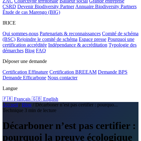
ZAC
Collectivité territoriale
Bailleur social
Grande entreprise
CSRD
Devenir Biodiversity Partner
Annuaire Biodiversity Partners
Étude de cas Marengo (BIG)
IRICE
Qui sommes-nous
Partenariats & reconnaissances
Comité de schéma
(BSC)
Rejoindre le comité de schéma
Espace presse
Pourquoi une
certification accréditée
Indépendance & accréditation
Typologie des
démarches
Blog
FAQ
Déposer une demande
Certification Effinature
Certification BREEAM
Demande BPS
Demande Efficarbone
Nous contacter
Langue
🇫🇷 Français
🇬🇧 English
Accueil
/
Blog
/
Décarboner n’est pas certifier : pourquo...
Technique
3 min de lecture
Décarboner n’est pas certifier :
pourquoi la preuve écologique