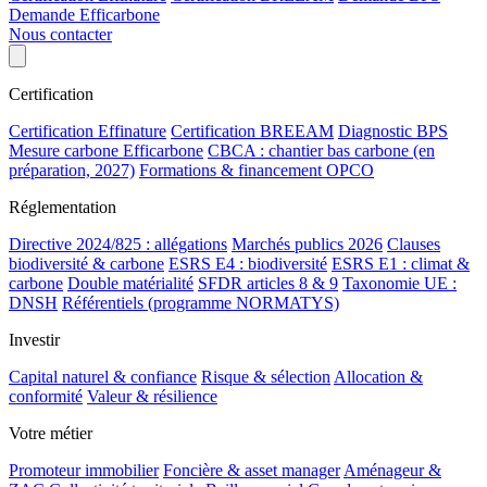
Demande Efficarbone
Nous contacter
Certification
Certification Effinature
Certification BREEAM
Diagnostic BPS
Mesure carbone Efficarbone
CBCA : chantier bas carbone (en
préparation, 2027)
Formations & financement OPCO
Réglementation
Directive 2024/825 : allégations
Marchés publics 2026
Clauses
biodiversité & carbone
ESRS E4 : biodiversité
ESRS E1 : climat &
carbone
Double matérialité
SFDR articles 8 & 9
Taxonomie UE :
DNSH
Référentiels (programme NORMATYS)
Investir
Capital naturel & confiance
Risque & sélection
Allocation &
conformité
Valeur & résilience
Votre métier
Promoteur immobilier
Foncière & asset manager
Aménageur &