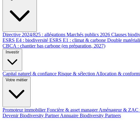
Directive 2024/825 : allégations
Marchés publics 2026
Clauses biodiv
ESRS E4 : biodiversité
ESRS E1 : climat & carbone
Double matérial
CBCA : chantier bas carbone (en préparation, 2027)
Investir
Capital naturel & confiance
Risque & sélection
Allocation & conform
Votre métier
Promoteur immobilier
Foncière & asset manager
Aménageur & ZAC
Devenir Biodiversity Partner
Annuaire Biodiversity Partners