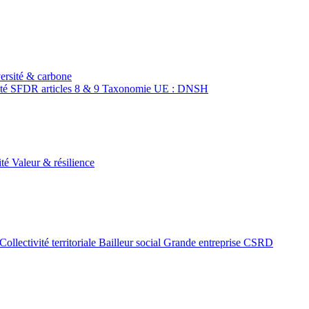
ersité & carbone
ité
SFDR articles 8 & 9
Taxonomie UE : DNSH
ité
Valeur & résilience
Collectivité territoriale
Bailleur social
Grande entreprise CSRD