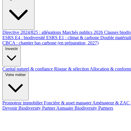
Directive 2024/825 : allégations
Marchés publics 2026
Clauses biodiv
ESRS E4 : biodiversité
ESRS E1 : climat & carbone
Double matérial
CBCA : chantier bas carbone (en préparation, 2027)
Investir
Capital naturel & confiance
Risque & sélection
Allocation & conform
Votre métier
Promoteur immobilier
Foncière & asset manager
Aménageur & ZAC
Devenir Biodiversity Partner
Annuaire Biodiversity Partners