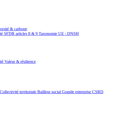
ersité & carbone
ité
SFDR articles 8 & 9
Taxonomie UE : DNSH
ité
Valeur & résilience
Collectivité territoriale
Bailleur social
Grande entreprise CSRD