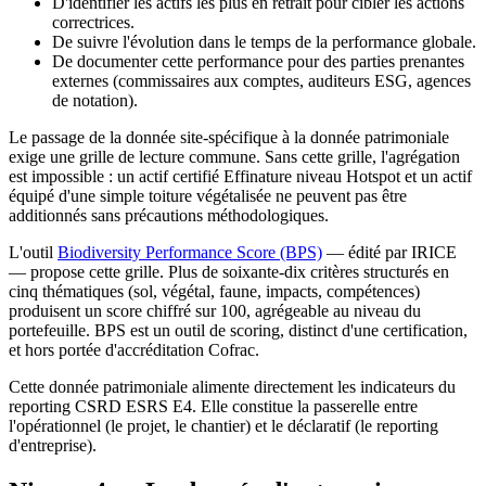
D'identifier les actifs les plus en retrait pour cibler les actions
correctrices.
De suivre l'évolution dans le temps de la performance globale.
De documenter cette performance pour des parties prenantes
externes (commissaires aux comptes, auditeurs ESG, agences
de notation).
Le passage de la donnée site-spécifique à la donnée patrimoniale
exige une grille de lecture commune. Sans cette grille, l'agrégation
est impossible : un actif certifié Effinature niveau Hotspot et un actif
équipé d'une simple toiture végétalisée ne peuvent pas être
additionnés sans précautions méthodologiques.
L'outil
Biodiversity Performance Score (BPS)
— édité par IRICE
— propose cette grille. Plus de soixante-dix critères structurés en
cinq thématiques (sol, végétal, faune, impacts, compétences)
produisent un score chiffré sur 100, agrégeable au niveau du
portefeuille. BPS est un outil de scoring, distinct d'une certification,
et hors portée d'accréditation Cofrac.
Cette donnée patrimoniale alimente directement les indicateurs du
reporting CSRD ESRS E4. Elle constitue la passerelle entre
l'opérationnel (le projet, le chantier) et le déclaratif (le reporting
d'entreprise).