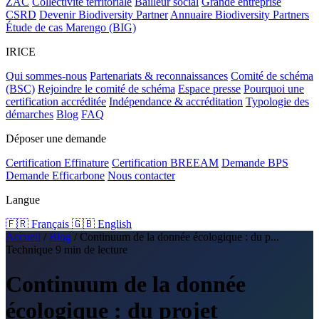
ZAC
Collectivité territoriale
Bailleur social
Grande entreprise
CSRD
Devenir Biodiversity Partner
Annuaire Biodiversity Partners
Étude de cas Marengo (BIG)
IRICE
Qui sommes-nous
Partenariats & reconnaissances
Comité de schéma
(BSC)
Rejoindre le comité de schéma
Espace presse
Pourquoi une
certification accréditée
Indépendance & accréditation
Typologie des
démarches
Blog
FAQ
Déposer une demande
Certification Effinature
Certification BREEAM
Demande BPS
Demande Efficarbone
Nous contacter
Langue
🇫🇷 Français
🇬🇧 English
Accueil
/
Blog
/
Continuum de la donnée écologique : du p...
Technique
9 min de lecture
Continuum de la donnée
écologique : du projet