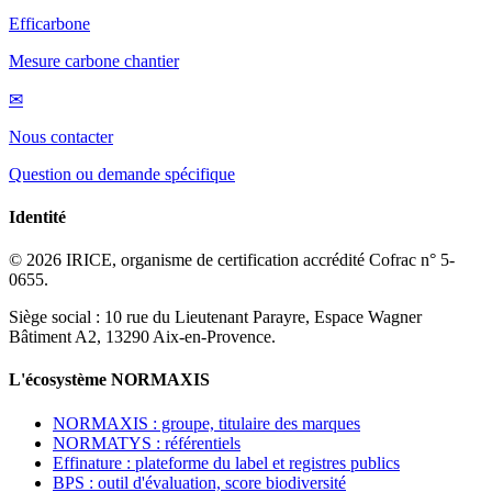
Efficarbone
Mesure carbone chantier
✉
Nous contacter
Question ou demande spécifique
Identité
© 2026 IRICE, organisme de certification accrédité Cofrac n° 5-
0655.
Siège social : 10 rue du Lieutenant Parayre, Espace Wagner
Bâtiment A2, 13290 Aix-en-Provence.
L'écosystème NORMAXIS
NORMAXIS : groupe, titulaire des marques
NORMATYS : référentiels
Effinature : plateforme du label et registres publics
BPS : outil d'évaluation, score biodiversité