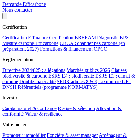
Demande Efficarbone
Nous contacter
Certification
Certification Effinature
Certification BREEAM
Diagnostic BPS
Mesure carbone Efficarbone
CBCA : chantier bas carbone (en
préparation, 2027)
Formations & financement OPCO
Réglementation
Directive 2024/825 : allégations
Marchés publics 2026
Clauses
biodiversité & carbone
ESRS E4 : biodiversité
ESRS E1 : climat &
carbone
Double matérialité
SFDR articles 8 & 9
Taxonomie UE :
DNSH
Référentiels (programme NORMATYS)
Investir
Capital naturel & confiance
Risque & sélection
Allocation &
conformité
Valeur & résilience
Votre métier
Promoteur immobilier
Foncière & asset manager
Aménageur &