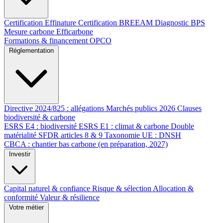
Certification Effinature
Certification BREEAM
Diagnostic BPS
Mesure carbone Efficarbone
Formations & financement OPCO
Réglementation
Directive 2024/825 : allégations
Marchés publics 2026
Clauses
biodiversité & carbone
ESRS E4 : biodiversité
ESRS E1 : climat & carbone
Double
matérialité
SFDR articles 8 & 9
Taxonomie UE : DNSH
CBCA : chantier bas carbone (en préparation, 2027)
Investir
Capital naturel & confiance
Risque & sélection
Allocation &
conformité
Valeur & résilience
Votre métier