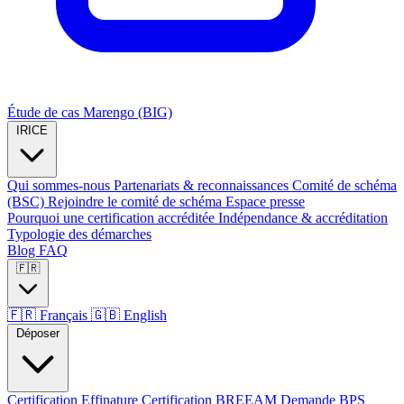
Étude de cas Marengo (BIG)
IRICE
Qui sommes-nous
Partenariats & reconnaissances
Comité de schéma
(BSC)
Rejoindre le comité de schéma
Espace presse
Pourquoi une certification accréditée
Indépendance & accréditation
Typologie des démarches
Blog
FAQ
🇫🇷
🇫🇷
Français
🇬🇧
English
Déposer
Certification Effinature
Certification BREEAM
Demande BPS