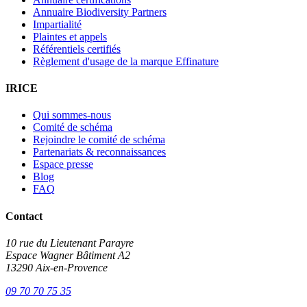
Annuaire Biodiversity Partners
Impartialité
Plaintes et appels
Référentiels certifiés
Règlement d'usage de la marque Effinature
IRICE
Qui sommes-nous
Comité de schéma
Rejoindre le comité de schéma
Partenariats & reconnaissances
Espace presse
Blog
FAQ
Contact
10 rue du Lieutenant Parayre
Espace Wagner Bâtiment A2
13290 Aix-en-Provence
09 70 70 75 35