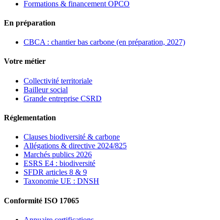
Formations & financement OPCO
En préparation
CBCA : chantier bas carbone (en préparation, 2027)
Votre métier
Collectivité territoriale
Bailleur social
Grande entreprise CSRD
Réglementation
Clauses biodiversité & carbone
Allégations & directive 2024/825
Marchés publics 2026
ESRS E4 : biodiversité
SFDR articles 8 & 9
Taxonomie UE : DNSH
Conformité ISO 17065
Annuaire certifications