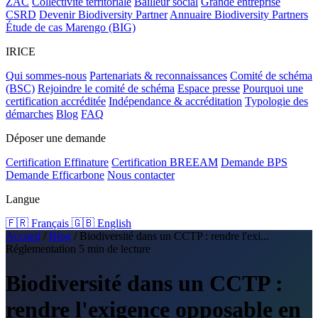
ZAC
Collectivité territoriale
Bailleur social
Grande entreprise
CSRD
Devenir Biodiversity Partner
Annuaire Biodiversity Partners
Étude de cas Marengo (BIG)
IRICE
Qui sommes-nous
Partenariats & reconnaissances
Comité de schéma
(BSC)
Rejoindre le comité de schéma
Espace presse
Pourquoi une
certification accréditée
Indépendance & accréditation
Typologie des
démarches
Blog
FAQ
Déposer une demande
Certification Effinature
Certification BREEAM
Demande BPS
Demande Efficarbone
Nous contacter
Langue
🇫🇷 Français
🇬🇧 English
Accueil
/
Blog
/
Biodiversité dans un CCTP : rendre l'exi...
Réglementation
5 min de lecture
Biodiversité dans un CCTP :
rendre l'exigence opposable en