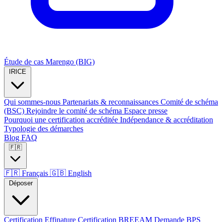
Étude de cas Marengo (BIG)
IRICE
Qui sommes-nous
Partenariats & reconnaissances
Comité de schéma
(BSC)
Rejoindre le comité de schéma
Espace presse
Pourquoi une certification accréditée
Indépendance & accréditation
Typologie des démarches
Blog
FAQ
🇫🇷
🇫🇷
Français
🇬🇧
English
Déposer
Certification Effinature
Certification BREEAM
Demande BPS