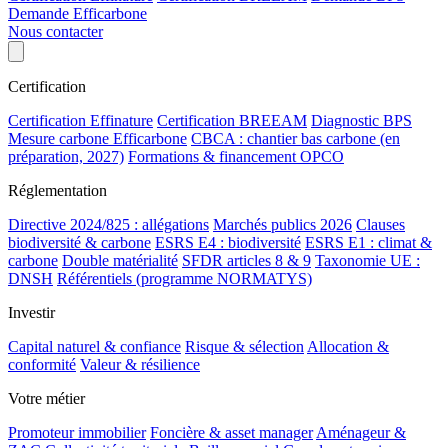
Demande Efficarbone
Nous contacter
Certification
Certification Effinature
Certification BREEAM
Diagnostic BPS
Mesure carbone Efficarbone
CBCA : chantier bas carbone (en
préparation, 2027)
Formations & financement OPCO
Réglementation
Directive 2024/825 : allégations
Marchés publics 2026
Clauses
biodiversité & carbone
ESRS E4 : biodiversité
ESRS E1 : climat &
carbone
Double matérialité
SFDR articles 8 & 9
Taxonomie UE :
DNSH
Référentiels (programme NORMATYS)
Investir
Capital naturel & confiance
Risque & sélection
Allocation &
conformité
Valeur & résilience
Votre métier
Promoteur immobilier
Foncière & asset manager
Aménageur &