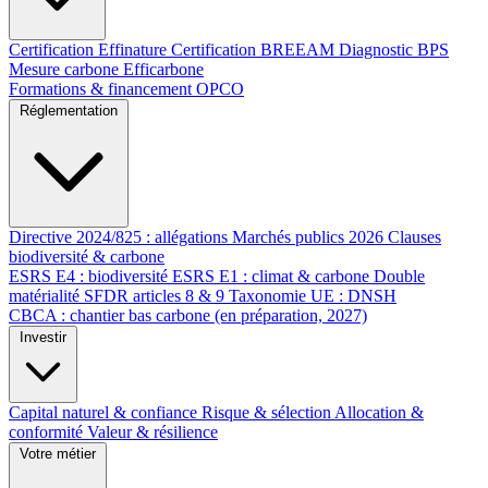
Certification Effinature
Certification BREEAM
Diagnostic BPS
Mesure carbone Efficarbone
Formations & financement OPCO
Réglementation
Directive 2024/825 : allégations
Marchés publics 2026
Clauses
biodiversité & carbone
ESRS E4 : biodiversité
ESRS E1 : climat & carbone
Double
matérialité
SFDR articles 8 & 9
Taxonomie UE : DNSH
CBCA : chantier bas carbone (en préparation, 2027)
Investir
Capital naturel & confiance
Risque & sélection
Allocation &
conformité
Valeur & résilience
Votre métier