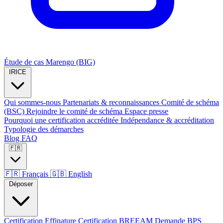
Étude de cas Marengo (BIG)
IRICE
Qui sommes-nous
Partenariats & reconnaissances
Comité de schéma
(BSC)
Rejoindre le comité de schéma
Espace presse
Pourquoi une certification accréditée
Indépendance & accréditation
Typologie des démarches
Blog
FAQ
🇫🇷
🇫🇷
Français
🇬🇧
English
Déposer
Certification Effinature
Certification BREEAM
Demande BPS