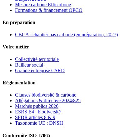
Mesure carbone Efficarbone
Formations & financement OPCO
En préparation
CBCA : chantier bas carbone (en préparation, 2027)
Votre métier
Collectivité territoriale
Bailleur social
Grande entreprise CSRD
Réglementation
Clauses biodiversité & carbone
Allégations & directive 2024/825
Marchés publics 2026
ESRS E4 : biodiversité
SFDR articles 8 & 9
Taxonomie UE : DNSH
Conformité ISO 17065