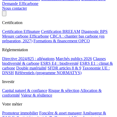
Demande Efficarbone
Nous contacter
Certification
Certification Effinature
Certification BREEAM
Diagnostic BPS
Mesure carbone Efficarbone
CBCA : chantier bas carbone (en
préparation, 2027)
Formations & financement OPCO
Réglementation
Directive 2024/825 : allégations
Marchés publics 2026
Clauses
biodiversité & carbone
ESRS E4 : biodiversité
ESRS E1 : climat &
carbone
Double matérialité
SFDR articles 8 & 9
Taxonomie UE :
DNSH
Référentiels (programme NORMATYS)
Investir
Capital naturel & confiance
Risque & sélection
Allocation &
conformité
Valeur & résilience
Votre métier
Promoteur immobilier
Foncière & asset manager
Aménageur &