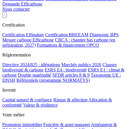
Demande Efficarbone
Nous contacter
Certification
Certification Effinature
Certification BREEAM
Diagnostic BPS
Mesure carbone Efficarbone
CBCA : chantier bas carbone (en
préparation, 2027)
Formations & financement OPCO
Réglementation
Directive 2024/825 : allégations
Marchés publics 2026
Clauses
biodiversité & carbone
ESRS E4 : biodiversité
ESRS E1 : climat &
carbone
Double matérialité
SFDR articles 8 & 9
Taxonomie UE :
DNSH
Référentiels (programme NORMATYS)
Investir
Capital naturel & confiance
Risque & sélection
Allocation &
conformité
Valeur & résilience
Votre métier
Promoteur immobilier
Foncière & asset manager
Aménageur &