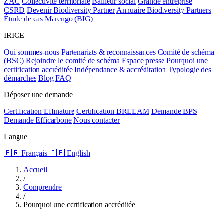
ZAC
Collectivité territoriale
Bailleur social
Grande entreprise
CSRD
Devenir Biodiversity Partner
Annuaire Biodiversity Partners
Étude de cas Marengo (BIG)
IRICE
Qui sommes-nous
Partenariats & reconnaissances
Comité de schéma
(BSC)
Rejoindre le comité de schéma
Espace presse
Pourquoi une
certification accréditée
Indépendance & accréditation
Typologie des
démarches
Blog
FAQ
Déposer une demande
Certification Effinature
Certification BREEAM
Demande BPS
Demande Efficarbone
Nous contacter
Langue
🇫🇷 Français
🇬🇧 English
Accueil
/
Comprendre
/
Pourquoi une certification accréditée