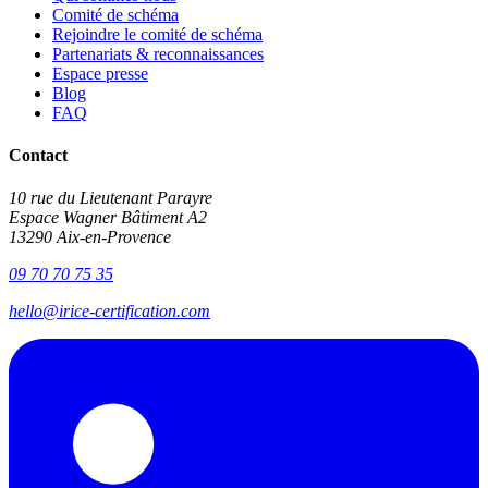
Comité de schéma
Rejoindre le comité de schéma
Partenariats & reconnaissances
Espace presse
Blog
FAQ
Contact
10 rue du Lieutenant Parayre
Espace Wagner Bâtiment A2
13290 Aix-en-Provence
09 70 70 75 35
hello@irice-certification.com