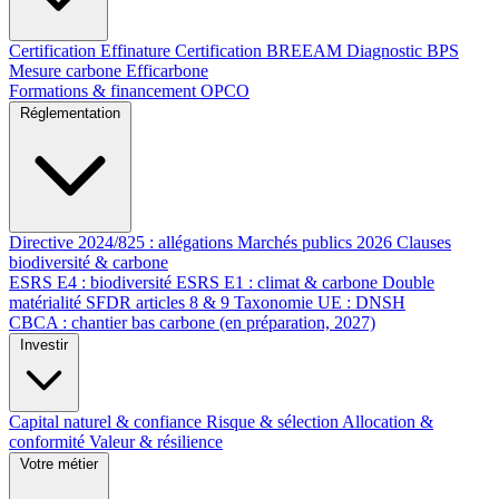
Certification Effinature
Certification BREEAM
Diagnostic BPS
Mesure carbone Efficarbone
Formations & financement OPCO
Réglementation
Directive 2024/825 : allégations
Marchés publics 2026
Clauses
biodiversité & carbone
ESRS E4 : biodiversité
ESRS E1 : climat & carbone
Double
matérialité
SFDR articles 8 & 9
Taxonomie UE : DNSH
CBCA : chantier bas carbone (en préparation, 2027)
Investir
Capital naturel & confiance
Risque & sélection
Allocation &
conformité
Valeur & résilience
Votre métier