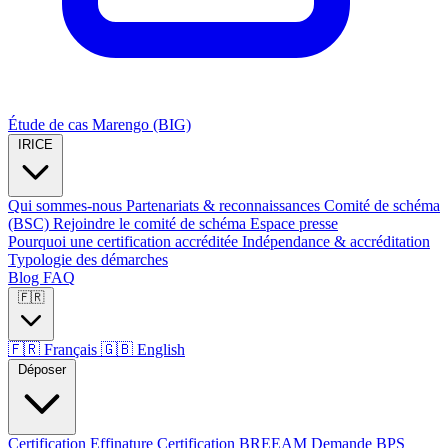
Étude de cas Marengo (BIG)
IRICE
Qui sommes-nous
Partenariats & reconnaissances
Comité de schéma
(BSC)
Rejoindre le comité de schéma
Espace presse
Pourquoi une certification accréditée
Indépendance & accréditation
Typologie des démarches
Blog
FAQ
🇫🇷
🇫🇷
Français
🇬🇧
English
Déposer
Certification Effinature
Certification BREEAM
Demande BPS