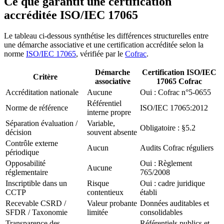
Ce que garantit une certification
accréditée ISO/IEC 17065
Le tableau ci-dessous synthétise les différences structurelles entre
une démarche associative et une certification accréditée selon la
norme
ISO/IEC 17065
, vérifiée par le
Cofrac
.
Démarche
Certification ISO/IEC
Critère
associative
17065 Cofrac
Accréditation nationale
Aucune
Oui : Cofrac n°5-0655
Référentiel
Norme de référence
ISO/IEC 17065:2012
interne propre
Séparation évaluation /
Variable,
Obligatoire : §5.2
décision
souvent absente
Contrôle externe
Aucun
Audits Cofrac réguliers
périodique
Opposabilité
Oui : Règlement
Aucune
réglementaire
765/2008
Inscriptible dans un
Risque
Oui : cadre juridique
CCTP
contentieux
établi
Recevable CSRD /
Valeur probante
Données auditables et
SFDR / Taxonomie
limitée
consolidables
Transparence des
Référentiels publics et