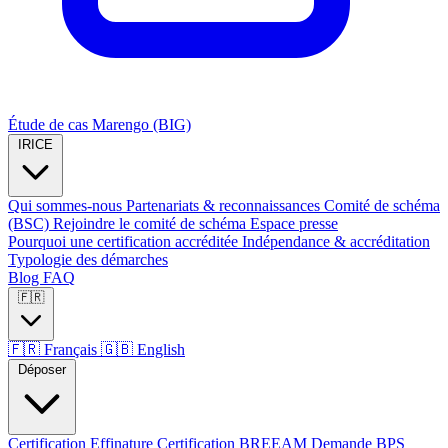
Étude de cas Marengo (BIG)
IRICE
Qui sommes-nous
Partenariats & reconnaissances
Comité de schéma
(BSC)
Rejoindre le comité de schéma
Espace presse
Pourquoi une certification accréditée
Indépendance & accréditation
Typologie des démarches
Blog
FAQ
🇫🇷
🇫🇷
Français
🇬🇧
English
Déposer
Certification Effinature
Certification BREEAM
Demande BPS