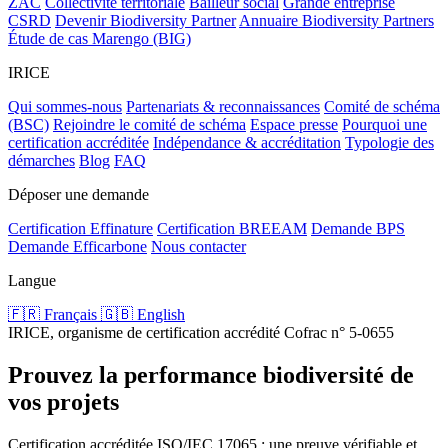
ZAC
Collectivité territoriale
Bailleur social
Grande entreprise
CSRD
Devenir Biodiversity Partner
Annuaire Biodiversity Partners
Étude de cas Marengo (BIG)
IRICE
Qui sommes-nous
Partenariats & reconnaissances
Comité de schéma
(BSC)
Rejoindre le comité de schéma
Espace presse
Pourquoi une
certification accréditée
Indépendance & accréditation
Typologie des
démarches
Blog
FAQ
Déposer une demande
Certification Effinature
Certification BREEAM
Demande BPS
Demande Efficarbone
Nous contacter
Langue
🇫🇷 Français
🇬🇧 English
IRICE, organisme de certification accrédité Cofrac n° 5-0655
Prouvez la performance biodiversité de
vos projets
Certification accréditée ISO/IEC 17065 : une preuve vérifiable et