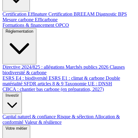
Certification Effinature
Certification BREEAM
Diagnostic BPS
Mesure carbone Efficarbone
Formations & financement OPCO
Réglementation
Directive 2024/825 : allégations
Marchés publics 2026
Clauses
biodiversité & carbone
ESRS E4 : biodiversité
ESRS E1 : climat & carbone
Double
matérialité
SFDR articles 8 & 9
Taxonomie UE : DNSH
CBCA : chantier bas carbone (en préparation, 2027)
Investir
Capital naturel & confiance
Risque & sélection
Allocation &
conformité
Valeur & résilience
Votre métier