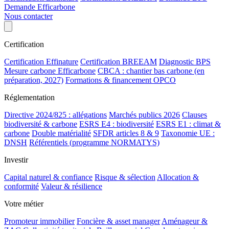
Demande Efficarbone
Nous contacter
Certification
Certification Effinature
Certification BREEAM
Diagnostic BPS
Mesure carbone Efficarbone
CBCA : chantier bas carbone (en
préparation, 2027)
Formations & financement OPCO
Réglementation
Directive 2024/825 : allégations
Marchés publics 2026
Clauses
biodiversité & carbone
ESRS E4 : biodiversité
ESRS E1 : climat &
carbone
Double matérialité
SFDR articles 8 & 9
Taxonomie UE :
DNSH
Référentiels (programme NORMATYS)
Investir
Capital naturel & confiance
Risque & sélection
Allocation &
conformité
Valeur & résilience
Votre métier
Promoteur immobilier
Foncière & asset manager
Aménageur &