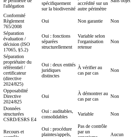
le périmètre de
Sans objet
spécifiquement
accrédité sur un
l'allégation
sur la biodiversité
autre périmètre
Conformité
Règlement
Oui
Non garantie
Non
765/2008
Séparation
Oui : fonctions
Variable selon
évaluation /
séparées
l'organisation
Non
décision (ISO
structurellement
retenue
17065, §5.2)
Séparation
propriétaire du
Oui : deux entités
référentiel /
À vérifier au
juridiques
Non
certificateur
cas par cas
distinctes
(directive
2024/825)
Opposabilité
À démontrer au
Directive
Oui
Non
cas par cas
2024/825
Données
Oui : auditables,
structurées
Variable
Non
consolidables
CSRD/ESRS E4
Pas de contrôle
Oui : procédure
Recours et
par un
plaintes/appels,
Aucun