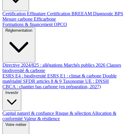
Certification Effinature
Certification BREEAM
Diagnostic BPS
Mesure carbone Efficarbone
Formations & financement OPCO
Réglementation
Directive 2024/825 : allégations
Marchés publics 2026
Clauses
biodiversité & carbone
ESRS E4 : biodiversité
ESRS E1 : climat & carbone
Double
matérialité
SFDR articles 8 & 9
Taxonomie UE : DNSH
CBCA : chantier bas carbone (en préparation, 2027)
Investir
Capital naturel & confiance
Risque & sélection
Allocation &
conformité
Valeur & résilience
Votre métier