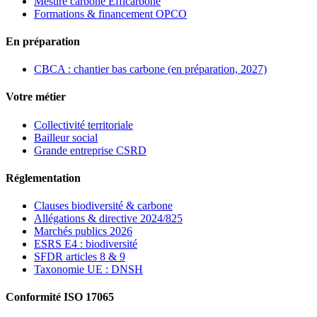
Mesure carbone Efficarbone
Formations & financement OPCO
En préparation
CBCA : chantier bas carbone (en préparation, 2027)
Votre métier
Collectivité territoriale
Bailleur social
Grande entreprise CSRD
Réglementation
Clauses biodiversité & carbone
Allégations & directive 2024/825
Marchés publics 2026
ESRS E4 : biodiversité
SFDR articles 8 & 9
Taxonomie UE : DNSH
Conformité ISO 17065