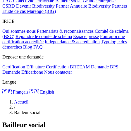
ZAC
Collectivité territoriale
Bailleur social
Grande entreprise
CSRD
Devenir Biodiversity Partner
Annuaire Biodiversity Partners
Étude de cas Marengo (BIG)
IRICE
Qui sommes-nous
Partenariats & reconnaissances
Comité de schéma
(BSC)
Rejoindre le comité de schéma
Espace presse
Pourquoi une
certification accréditée
Indépendance & accréditation
Typologie des
démarches
Blog
FAQ
Déposer une demande
Certification Effinature
Certification BREEAM
Demande BPS
Demande Efficarbone
Nous contacter
Langue
🇫🇷 Français
🇬🇧 English
Accueil
/
Bailleur social
Bailleur social