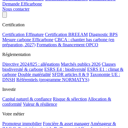
Demande Efficarbone
Nous contacter
Certification
Certification Effinature
Certification BREEAM
Diagnostic BPS
Mesure carbone Efficarbone
CBCA : chantier bas carbone (en
préparation, 2027)
Formations & financement OPCO
Réglementation
Directive 2024/825 : allégations
Marchés publics 2026
Clauses
biodiversité & carbone
ESRS E4 : biodiversité
ESRS E1 : climat &
carbone
Double matérialité
SFDR articles 8 & 9
Taxonomie UE :
DNSH
Référentiels (programme NORMATYS)
Investir
Capital naturel & confiance
Risque & sélection
Allocation &
conformité
Valeur & résilience
Votre métier
Promoteur immobilier
Foncière & asset manager
Aménageur &