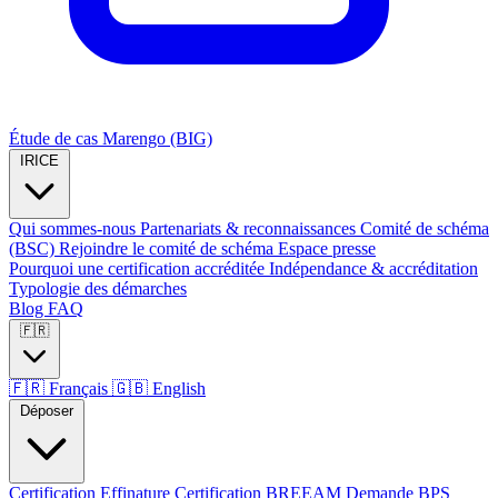
Étude de cas Marengo (BIG)
IRICE
Qui sommes-nous
Partenariats & reconnaissances
Comité de schéma
(BSC)
Rejoindre le comité de schéma
Espace presse
Pourquoi une certification accréditée
Indépendance & accréditation
Typologie des démarches
Blog
FAQ
🇫🇷
🇫🇷
Français
🇬🇧
English
Déposer
Certification Effinature
Certification BREEAM
Demande BPS