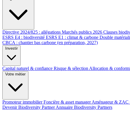
Directive 2024/825 : allégations
Marchés publics 2026
Clauses biodiv
ESRS E4 : biodiversité
ESRS E1 : climat & carbone
Double matérial
CBCA : chantier bas carbone (en préparation, 2027)
Investir
Capital naturel & confiance
Risque & sélection
Allocation & conform
Votre métier
Promoteur immobilier
Foncière & asset manager
Aménageur & ZAC
Devenir Biodiversity Partner
Annuaire Biodiversity Partners