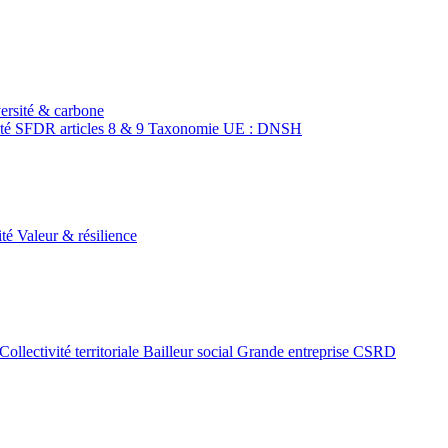
ersité & carbone
ité
SFDR articles 8 & 9
Taxonomie UE : DNSH
ité
Valeur & résilience
Collectivité territoriale
Bailleur social
Grande entreprise CSRD