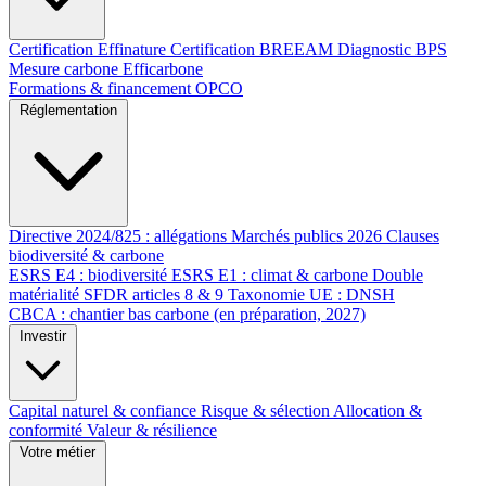
Certification Effinature
Certification BREEAM
Diagnostic BPS
Mesure carbone Efficarbone
Formations & financement OPCO
Réglementation
Directive 2024/825 : allégations
Marchés publics 2026
Clauses
biodiversité & carbone
ESRS E4 : biodiversité
ESRS E1 : climat & carbone
Double
matérialité
SFDR articles 8 & 9
Taxonomie UE : DNSH
CBCA : chantier bas carbone (en préparation, 2027)
Investir
Capital naturel & confiance
Risque & sélection
Allocation &
conformité
Valeur & résilience
Votre métier