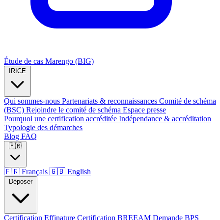
Étude de cas Marengo (BIG)
IRICE
Qui sommes-nous
Partenariats & reconnaissances
Comité de schéma
(BSC)
Rejoindre le comité de schéma
Espace presse
Pourquoi une certification accréditée
Indépendance & accréditation
Typologie des démarches
Blog
FAQ
🇫🇷
🇫🇷
Français
🇬🇧
English
Déposer
Certification Effinature
Certification BREEAM
Demande BPS