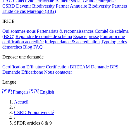
ZAC
Collectivité territoriale
Bailleur social
Grande entreprise
CSRD
Devenir Biodiversity Partner
Annuaire Biodiversity Partners
Étude de cas Marengo (BIG)
IRICE
Qui sommes-nous
Partenariats & reconnaissances
Comité de schéma
(BSC)
Rejoindre le comité de schéma
Espace presse
Pourquoi une
certification accréditée
Indépendance & accréditation
Typologie des
démarches
Blog
FAQ
Déposer une demande
Certification Effinature
Certification BREEAM
Demande BPS
Demande Efficarbone
Nous contacter
Langue
🇫🇷 Français
🇬🇧 English
Accueil
/
CSRD & biodiversité
/
SFDR articles 8 & 9