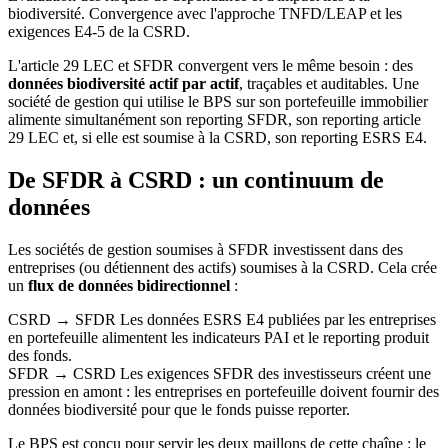
biodiversité. Convergence avec l'approche TNFD/LEAP et les
exigences E4-5 de la CSRD.
L'article 29 LEC et SFDR convergent vers le même besoin : des
données biodiversité actif par actif
, traçables et auditables. Une
société de gestion qui utilise le BPS sur son portefeuille immobilier
alimente simultanément son reporting SFDR, son reporting article
29 LEC et, si elle est soumise à la CSRD, son reporting ESRS E4.
De SFDR à CSRD : un continuum de
données
Les sociétés de gestion soumises à SFDR investissent dans des
entreprises (ou détiennent des actifs) soumises à la CSRD. Cela crée
un
flux de données bidirectionnel
:
CSRD → SFDR
Les données ESRS E4 publiées par les entreprises
en portefeuille alimentent les indicateurs PAI et le reporting produit
des fonds.
SFDR → CSRD
Les exigences SFDR des investisseurs créent une
pression en amont : les entreprises en portefeuille doivent fournir des
données biodiversité pour que le fonds puisse reporter.
Le BPS est conçu pour servir les deux maillons de cette chaîne : le