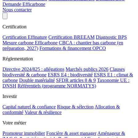
Demande Efficarbone
Nous contacter
Certification
Certification Effinature
Certification BREEAM
Diagnostic BPS
Mesure carbone Efficarbone
CBCA : chantier bas carbone (en
préparation, 2027)
Formations & financement OPCO
Réglementation
Directive 2024/825 : allégations
Marchés publics 2026
Clauses
biodiversité & carbone
ESRS E4 : biodiversité
ESRS E1 : climat &
carbone
Double matérialité
SFDR articles 8 & 9
Taxonomie UE :
DNSH
Référentiels (programme NORMATYS)
Investir
Capital naturel & confiance
Risque & sélection
Allocation &
conformité
Valeur & résilience
Votre métier
Promoteur immobilier
Foncière & asset manager
Aménageur &