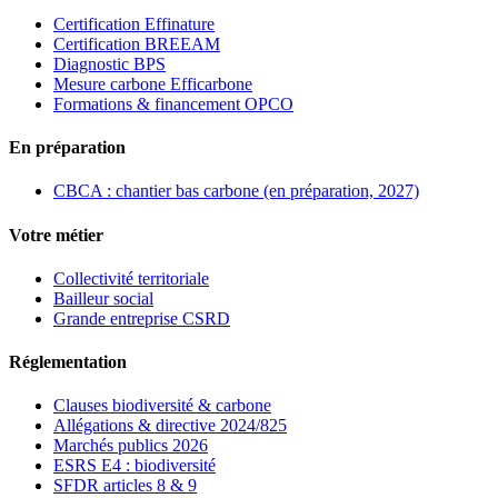
Certification Effinature
Certification BREEAM
Diagnostic BPS
Mesure carbone Efficarbone
Formations & financement OPCO
En préparation
CBCA : chantier bas carbone (en préparation, 2027)
Votre métier
Collectivité territoriale
Bailleur social
Grande entreprise CSRD
Réglementation
Clauses biodiversité & carbone
Allégations & directive 2024/825
Marchés publics 2026
ESRS E4 : biodiversité
SFDR articles 8 & 9