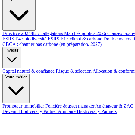
Directive 2024/825 : allégations
Marchés publics 2026
Clauses biodiv
ESRS E4 : biodiversité
ESRS E1 : climat & carbone
Double matérial
CBCA : chantier bas carbone (en préparation, 2027)
Investir
Capital naturel & confiance
Risque & sélection
Allocation & conform
Votre métier
Promoteur immobilier
Foncière & asset manager
Aménageur & ZAC
Devenir Biodiversity Partner
Annuaire Biodiversity Partners