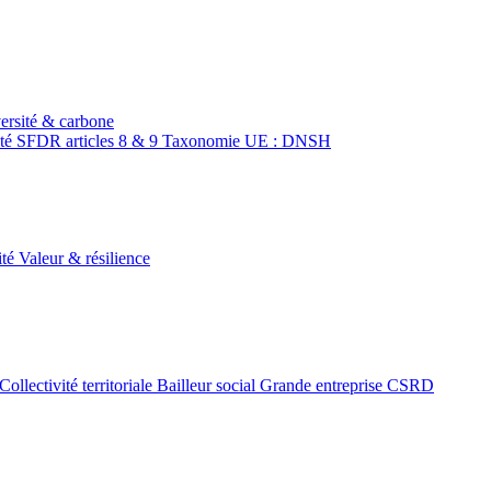
ersité & carbone
ité
SFDR articles 8 & 9
Taxonomie UE : DNSH
ité
Valeur & résilience
Collectivité territoriale
Bailleur social
Grande entreprise CSRD