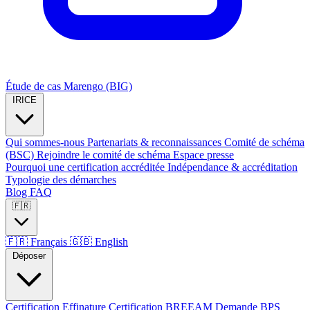
Étude de cas Marengo (BIG)
IRICE
Qui sommes-nous
Partenariats & reconnaissances
Comité de schéma
(BSC)
Rejoindre le comité de schéma
Espace presse
Pourquoi une certification accréditée
Indépendance & accréditation
Typologie des démarches
Blog
FAQ
🇫🇷
🇫🇷
Français
🇬🇧
English
Déposer
Certification Effinature
Certification BREEAM
Demande BPS