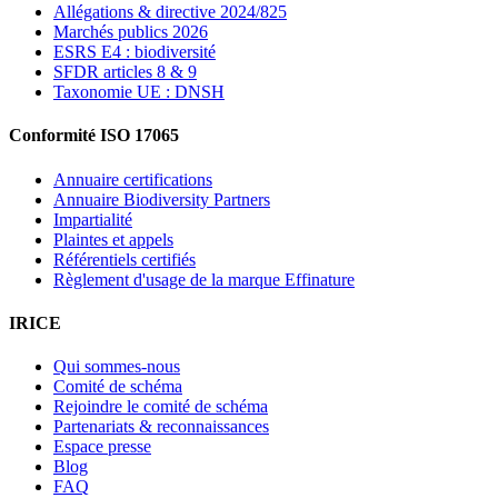
Allégations & directive 2024/825
Marchés publics 2026
ESRS E4 : biodiversité
SFDR articles 8 & 9
Taxonomie UE : DNSH
Conformité ISO 17065
Annuaire certifications
Annuaire Biodiversity Partners
Impartialité
Plaintes et appels
Référentiels certifiés
Règlement d'usage de la marque Effinature
IRICE
Qui sommes-nous
Comité de schéma
Rejoindre le comité de schéma
Partenariats & reconnaissances
Espace presse
Blog
FAQ