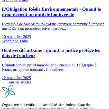
L’Obligation Réelle Environnementale - Quand le
droit devient un outil de biodiversité
L’exemple de Saint-Brévin-les-Pins, première commune à imposer
une ORE à un promoteur privé, marque...
10 novembre 2025
Technique
3 min
Biodiversité urbaine : quand la justice protège les
îlots de fraîcheur
L’annulation du projet immobilier du chemin du Télégraphe à
Nîmes marque un tournant : la biodiversi...
12 novembre 2025
← Tous les articles
Organisme de certification accrédité, tiers indépendant du