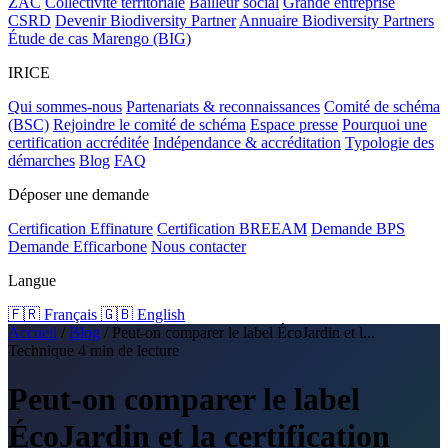
ZAC
Collectivité territoriale
Bailleur social
Grande entreprise
CSRD
Devenir Biodiversity Partner
Annuaire Biodiversity Partners
Étude de cas Marengo (BIG)
IRICE
Qui sommes-nous
Partenariats & reconnaissances
Comité de schéma
(BSC)
Rejoindre le comité de schéma
Espace presse
Pourquoi une
certification accréditée
Indépendance & accréditation
Typologie des
démarches
Blog
FAQ
Déposer une demande
Certification Effinature
Certification BREEAM
Demande BPS
Demande Efficarbone
Nous contacter
Langue
🇫🇷 Français
🇬🇧 English
Accueil
/
Blog
/
Peut-on comparer le label ÉcoJardin et l...
Technique
4 min de lecture
Peut-on comparer le label
ÉcoJardin et la certification