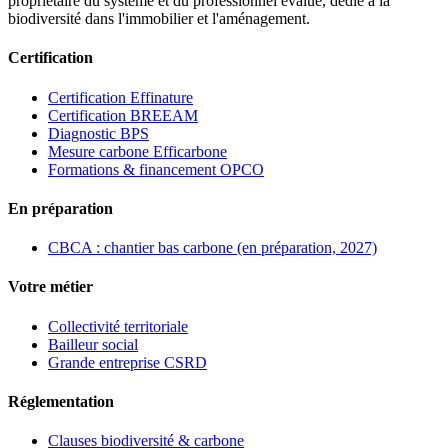
propriétaire du système et du professionnel évalué, dédié à la
biodiversité dans l'immobilier et l'aménagement.
Certification
Certification Effinature
Certification BREEAM
Diagnostic BPS
Mesure carbone Efficarbone
Formations & financement OPCO
En préparation
CBCA : chantier bas carbone (en préparation, 2027)
Votre métier
Collectivité territoriale
Bailleur social
Grande entreprise CSRD
Réglementation
Clauses biodiversité & carbone