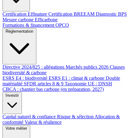
Certification Effinature
Certification BREEAM
Diagnostic BPS
Mesure carbone Efficarbone
Formations & financement OPCO
Réglementation
Directive 2024/825 : allégations
Marchés publics 2026
Clauses
biodiversité & carbone
ESRS E4 : biodiversité
ESRS E1 : climat & carbone
Double
matérialité
SFDR articles 8 & 9
Taxonomie UE : DNSH
CBCA : chantier bas carbone (en préparation, 2027)
Investir
Capital naturel & confiance
Risque & sélection
Allocation &
conformité
Valeur & résilience
Votre métier