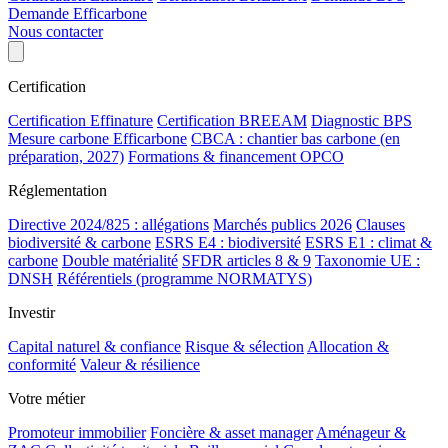
Demande Efficarbone
Nous contacter
Certification
Certification Effinature
Certification BREEAM
Diagnostic BPS
Mesure carbone Efficarbone
CBCA : chantier bas carbone (en
préparation, 2027)
Formations & financement OPCO
Réglementation
Directive 2024/825 : allégations
Marchés publics 2026
Clauses
biodiversité & carbone
ESRS E4 : biodiversité
ESRS E1 : climat &
carbone
Double matérialité
SFDR articles 8 & 9
Taxonomie UE :
DNSH
Référentiels (programme NORMATYS)
Investir
Capital naturel & confiance
Risque & sélection
Allocation &
conformité
Valeur & résilience
Votre métier
Promoteur immobilier
Foncière & asset manager
Aménageur &