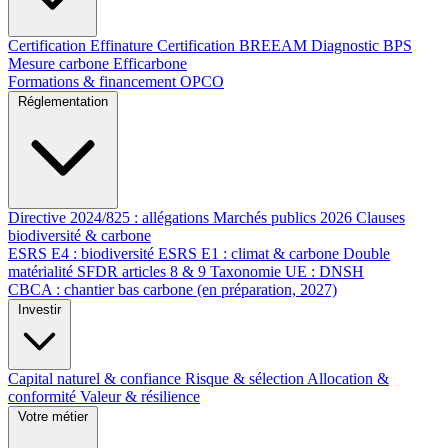
Certification Effinature
Certification BREEAM
Diagnostic BPS
Mesure carbone Efficarbone
Formations & financement OPCO
Réglementation
Directive 2024/825 : allégations
Marchés publics 2026
Clauses
biodiversité & carbone
ESRS E4 : biodiversité
ESRS E1 : climat & carbone
Double
matérialité
SFDR articles 8 & 9
Taxonomie UE : DNSH
CBCA : chantier bas carbone (en préparation, 2027)
Investir
Capital naturel & confiance
Risque & sélection
Allocation &
conformité
Valeur & résilience
Votre métier