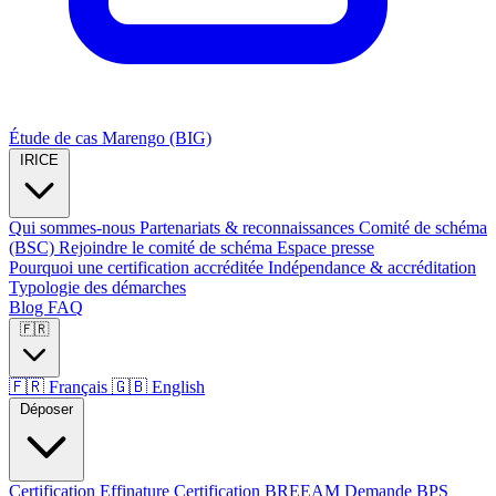
Étude de cas Marengo (BIG)
IRICE
Qui sommes-nous
Partenariats & reconnaissances
Comité de schéma
(BSC)
Rejoindre le comité de schéma
Espace presse
Pourquoi une certification accréditée
Indépendance & accréditation
Typologie des démarches
Blog
FAQ
🇫🇷
🇫🇷
Français
🇬🇧
English
Déposer
Certification Effinature
Certification BREEAM
Demande BPS