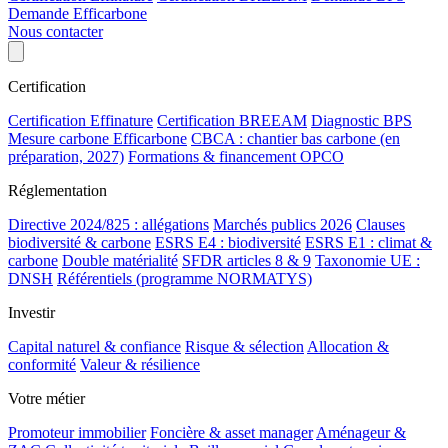
Demande Efficarbone
Nous contacter
Certification
Certification Effinature
Certification BREEAM
Diagnostic BPS
Mesure carbone Efficarbone
CBCA : chantier bas carbone (en
préparation, 2027)
Formations & financement OPCO
Réglementation
Directive 2024/825 : allégations
Marchés publics 2026
Clauses
biodiversité & carbone
ESRS E4 : biodiversité
ESRS E1 : climat &
carbone
Double matérialité
SFDR articles 8 & 9
Taxonomie UE :
DNSH
Référentiels (programme NORMATYS)
Investir
Capital naturel & confiance
Risque & sélection
Allocation &
conformité
Valeur & résilience
Votre métier
Promoteur immobilier
Foncière & asset manager
Aménageur &