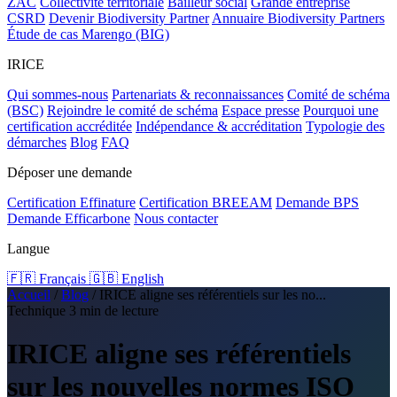
ZAC
Collectivité territoriale
Bailleur social
Grande entreprise
CSRD
Devenir Biodiversity Partner
Annuaire Biodiversity Partners
Étude de cas Marengo (BIG)
IRICE
Qui sommes-nous
Partenariats & reconnaissances
Comité de schéma
(BSC)
Rejoindre le comité de schéma
Espace presse
Pourquoi une
certification accréditée
Indépendance & accréditation
Typologie des
démarches
Blog
FAQ
Déposer une demande
Certification Effinature
Certification BREEAM
Demande BPS
Demande Efficarbone
Nous contacter
Langue
🇫🇷 Français
🇬🇧 English
Accueil
/
Blog
/
IRICE aligne ses référentiels sur les no...
Technique
3 min de lecture
IRICE aligne ses référentiels
sur les nouvelles normes ISO