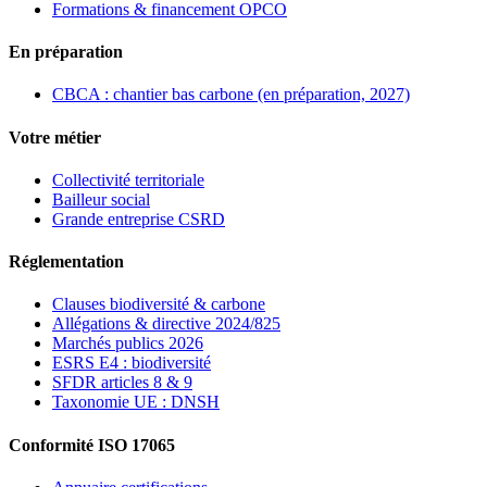
Formations & financement OPCO
En préparation
CBCA : chantier bas carbone (en préparation, 2027)
Votre métier
Collectivité territoriale
Bailleur social
Grande entreprise CSRD
Réglementation
Clauses biodiversité & carbone
Allégations & directive 2024/825
Marchés publics 2026
ESRS E4 : biodiversité
SFDR articles 8 & 9
Taxonomie UE : DNSH
Conformité ISO 17065