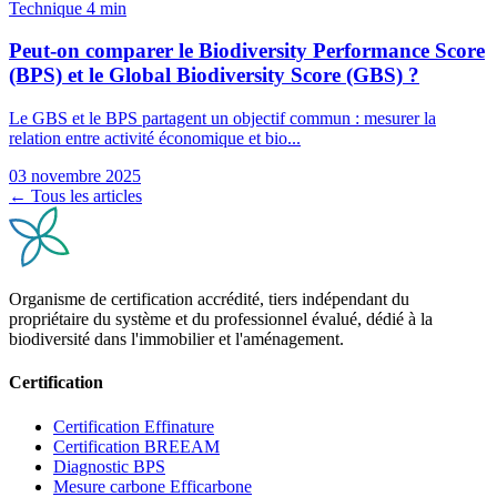
Technique
4 min
Peut-on comparer le Biodiversity Performance Score
(BPS) et le Global Biodiversity Score (GBS) ?
Le GBS et le BPS partagent un objectif commun : mesurer la
relation entre activité économique et bio...
03 novembre 2025
← Tous les articles
Organisme de certification accrédité, tiers indépendant du
propriétaire du système et du professionnel évalué, dédié à la
biodiversité dans l'immobilier et l'aménagement.
Certification
Certification Effinature
Certification BREEAM
Diagnostic BPS
Mesure carbone Efficarbone