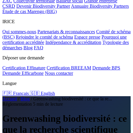
ZAC
Collectivité territoriale
Bailleur social
Grande entreprise
CSRD
Devenir Biodiversity Partner
Annuaire Biodiversity Partners
Étude de cas Marengo (BIG)
IRICE
Qui sommes-nous
Partenariats & reconnaissances
Comité de schéma
(BSC)
Rejoindre le comité de schéma
Espace presse
Pourquoi une
certification accréditée
Indépendance & accréditation
Typologie des
démarches
Blog
FAQ
Déposer une demande
Certification Effinature
Certification BREEAM
Demande BPS
Demande Efficarbone
Nous contacter
Langue
🇫🇷 Français
🇬🇧 English
Accueil
/
Blog
/
Greenwashing biodiversité : ce que la re...
Réglementation
5 min de lecture
Greenwashing biodiversité : ce
que la recherche scientifique