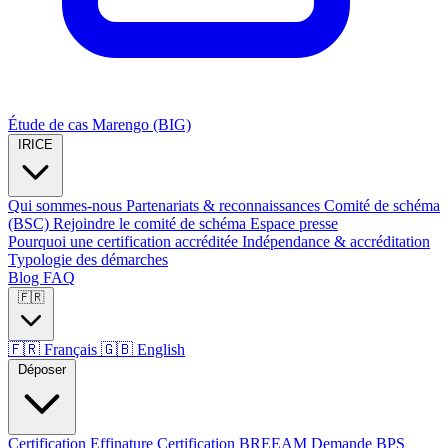
Étude de cas Marengo (BIG)
IRICE
Qui sommes-nous
Partenariats & reconnaissances
Comité de schéma
(BSC)
Rejoindre le comité de schéma
Espace presse
Pourquoi une certification accréditée
Indépendance & accréditation
Typologie des démarches
Blog
FAQ
🇫🇷
🇫🇷
Français
🇬🇧
English
Déposer
Certification Effinature
Certification BREEAM
Demande BPS