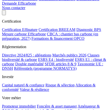
Demande Efficarbone
Nous contacter
Certification
Certification Effinature
Certification BREEAM
Diagnostic BPS
Mesure carbone Efficarbone
CBCA : chantier bas carbone (en
préparation, 2027)
Formations & financement OPCO
Réglementation
Directive 2024/825 : allégations
Marchés publics 2026
Clauses
biodiversité & carbone
ESRS E4 : biodiversité
ESRS E1 : climat &
carbone
Double matérialité
SFDR articles 8 & 9
Taxonomie UE :
DNSH
Référentiels (programme NORMATYS)
Investir
Capital naturel & confiance
Risque & sélection
Allocation &
conformité
Valeur & résilience
Votre métier
Promoteur immobilier
Foncière & asset manager
Aménageur &