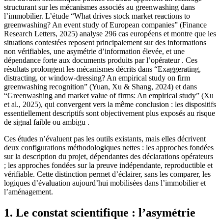
structurant sur les mécanismes associés au greenwashing dans
l’immobilier. L’étude “What drives stock market reactions to
greenwashing? An event study of European companies” (Finance
Research Letters, 2025) analyse 296 cas européens et montre que les
situations contestées reposent principalement sur des informations
non vérifiables, une asymétrie d’information élevée, et une
dépendance forte aux documents produits par l’opérateur . Ces
résultats prolongent les mécanismes décrits dans “Exaggerating,
distracting, or window-dressing? An empirical study on firm
greenwashing recognition” (Yuan, Xu & Shang, 2024) et dans
“Greenwashing and market value of firms: An empirical study” (Xu
et al., 2025), qui convergent vers la même conclusion : les dispositifs
essentiellement descriptifs sont objectivement plus exposés au risque
de signal faible ou ambigu .
Ces études n’évaluent pas les outils existants, mais elles décrivent
deux configurations méthodologiques nettes : les approches fondées
sur la description du projet, dépendantes des déclarations opérateurs
; les approches fondées sur la preuve indépendante, reproductible et
vérifiable. Cette distinction permet d’éclairer, sans les comparer, les
logiques d’évaluation aujourd’hui mobilisées dans l’immobilier et
l’aménagement.
1. Le constat scientifique : l’asymétrie