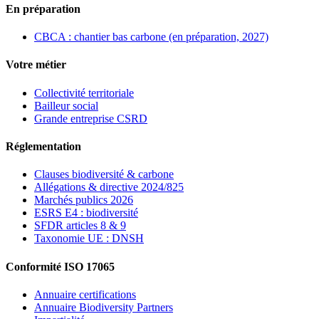
En préparation
CBCA : chantier bas carbone (en préparation, 2027)
Votre métier
Collectivité territoriale
Bailleur social
Grande entreprise CSRD
Réglementation
Clauses biodiversité & carbone
Allégations & directive 2024/825
Marchés publics 2026
ESRS E4 : biodiversité
SFDR articles 8 & 9
Taxonomie UE : DNSH
Conformité ISO 17065
Annuaire certifications
Annuaire Biodiversity Partners