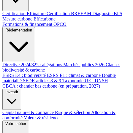
Certification Effinature
Certification BREEAM
Diagnostic BPS
Mesure carbone Efficarbone
Formations & financement OPCO
Réglementation
Directive 2024/825 : allégations
Marchés publics 2026
Clauses
biodiversité & carbone
ESRS E4 : biodiversité
ESRS E1 : climat & carbone
Double
matérialité
SFDR articles 8 & 9
Taxonomie UE : DNSH
CBCA : chantier bas carbone (en préparation, 2027)
Investir
Capital naturel & confiance
Risque & sélection
Allocation &
conformité
Valeur & résilience
Votre métier