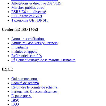
Allégations & directive 2024/825
Marchés publics 2026
ESRS E4 : biodiversité
SFDR articles 8 & 9
Taxonomie UE : DNSH
Conformité ISO 17065
Annuaire certifications
Annuaire Biodiversity Partners
Impartialité
Plaintes et appels
Référentiels certifiés
Règlement d'usage de la marque Effinature
IRICE
Qui sommes-nous
Comité de schéma
Rejoindre le comité de schéma
Partenariats & reconnaissances
Espace presse
Blog
FAQ