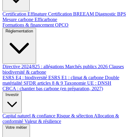
Certification Effinature
Certification BREEAM
Diagnostic BPS
Mesure carbone Efficarbone
Formations & financement OPCO
Réglementation
Directive 2024/825 : allégations
Marchés publics 2026
Clauses
biodiversité & carbone
ESRS E4 : biodiversité
ESRS E1 : climat & carbone
Double
matérialité
SFDR articles 8 & 9
Taxonomie UE : DNSH
CBCA : chantier bas carbone (en préparation, 2027)
Investir
Capital naturel & confiance
Risque & sélection
Allocation &
conformité
Valeur & résilience
Votre métier