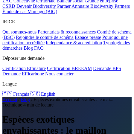
ZAC
Collectivité territoriale
Bailleur social
Grande entreprise
CSRD
Devenir Biodiversity Partner
Annuaire Biodiversity Partners
Étude de cas Marengo (BIG)
IRICE
Qui sommes-nous
Partenariats & reconnaissances
Comité de schéma
(BSC)
Rejoindre le comité de schéma
Espace presse
Pourquoi une
certification accréditée
Indépendance & accréditation
Typologie des
démarches
Blog
FAQ
Déposer une demande
Certification Effinature
Certification BREEAM
Demande BPS
Demande Efficarbone
Nous contacter
Langue
🇫🇷 Français
🇬🇧 English
Accueil
/
Blog
/
Espèces exotiques envahissantes : le mai...
Technique
4 min de lecture
Espèces exotiques
envahissantes : le maillon