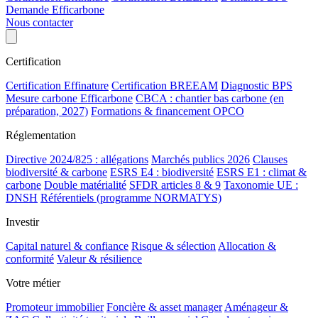
Demande Efficarbone
Nous contacter
Certification
Certification Effinature
Certification BREEAM
Diagnostic BPS
Mesure carbone Efficarbone
CBCA : chantier bas carbone (en
préparation, 2027)
Formations & financement OPCO
Réglementation
Directive 2024/825 : allégations
Marchés publics 2026
Clauses
biodiversité & carbone
ESRS E4 : biodiversité
ESRS E1 : climat &
carbone
Double matérialité
SFDR articles 8 & 9
Taxonomie UE :
DNSH
Référentiels (programme NORMATYS)
Investir
Capital naturel & confiance
Risque & sélection
Allocation &
conformité
Valeur & résilience
Votre métier
Promoteur immobilier
Foncière & asset manager
Aménageur &