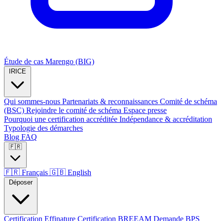
Étude de cas Marengo (BIG)
IRICE
Qui sommes-nous
Partenariats & reconnaissances
Comité de schéma
(BSC)
Rejoindre le comité de schéma
Espace presse
Pourquoi une certification accréditée
Indépendance & accréditation
Typologie des démarches
Blog
FAQ
🇫🇷
🇫🇷
Français
🇬🇧
English
Déposer
Certification Effinature
Certification BREEAM
Demande BPS