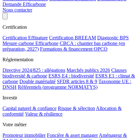
Demande Efficarbone
Nous contacter
Certification
Certification Effinature
Certification BREEAM
Diagnostic BPS
Mesure carbone Efficarbone
CBCA : chantier bas carbone (en
préparation, 2027)
Formations & financement OPCO
Réglementation
Directive 2024/825 : allégations
Marchés publics 2026
Clauses
biodiversité & carbone
ESRS E4 : biodiversité
ESRS E1 : climat &
carbone
Double matérialité
SFDR articles 8 & 9
Taxonomie UE :
DNSH
Référentiels (programme NORMATYS)
Investir
Capital naturel & confiance
Risque & sélection
Allocation &
conformité
Valeur & résilience
Votre métier
Promoteur immobilier
Foncière & asset manager
Aménageur &