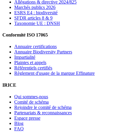
Allégations & directive 2024/825
Marchés publics 2026
ESRS E4 : biodiversité
SFDR articles 8 & 9
Taxonomie UE : DNSH
Conformité ISO 17065
Annuaire certifications
Annuaire Biodiversity Partners
Impartialité
Plaintes et appels
Référentiels certifiés
Règlement d'usage de la marque Effinature
IRICE
Qui sommes-nous
Comité de schéma
Rejoindre le comité de schéma
Partenariats & reconnaissances
Espace presse
Blog
FAQ