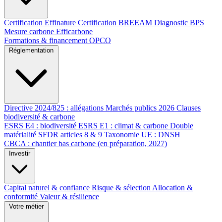
Certification Effinature
Certification BREEAM
Diagnostic BPS
Mesure carbone Efficarbone
Formations & financement OPCO
Réglementation
Directive 2024/825 : allégations
Marchés publics 2026
Clauses
biodiversité & carbone
ESRS E4 : biodiversité
ESRS E1 : climat & carbone
Double
matérialité
SFDR articles 8 & 9
Taxonomie UE : DNSH
CBCA : chantier bas carbone (en préparation, 2027)
Investir
Capital naturel & confiance
Risque & sélection
Allocation &
conformité
Valeur & résilience
Votre métier