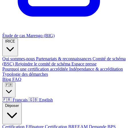
Étude de cas Marengo (BIG)
IRICE
Qui sommes-nous
Partenariats & reconnaissances
Comité de schéma
(BSC)
Rejoindre le comité de schéma
Espace presse
Pourquoi une certification accréditée
Indépendance & accréditation
Typologie des démarches
Blog
FAQ
🇫🇷
🇫🇷
Français
🇬🇧
English
Déposer
Certification Effinature
Certification BREEAM
Demande BPS