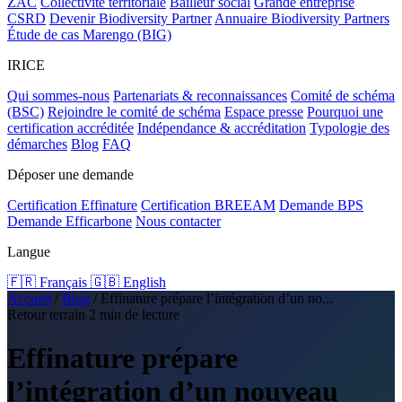
ZAC
Collectivité territoriale
Bailleur social
Grande entreprise
CSRD
Devenir Biodiversity Partner
Annuaire Biodiversity Partners
Étude de cas Marengo (BIG)
IRICE
Qui sommes-nous
Partenariats & reconnaissances
Comité de schéma
(BSC)
Rejoindre le comité de schéma
Espace presse
Pourquoi une
certification accréditée
Indépendance & accréditation
Typologie des
démarches
Blog
FAQ
Déposer une demande
Certification Effinature
Certification BREEAM
Demande BPS
Demande Efficarbone
Nous contacter
Langue
🇫🇷 Français
🇬🇧 English
Accueil
/
Blog
/
Effinature prépare l’intégration d’un no...
Retour terrain
2 min de lecture
Effinature prépare
l’intégration d’un nouveau