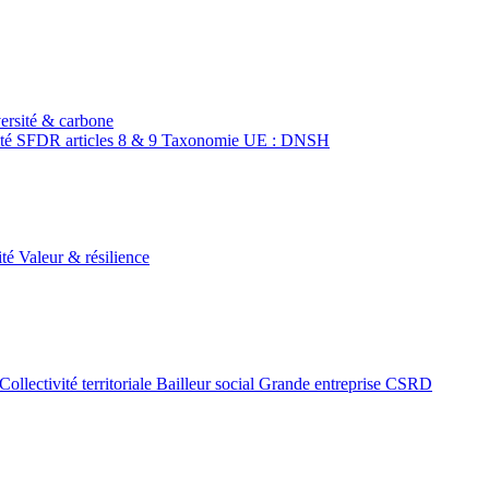
ersité & carbone
ité
SFDR articles 8 & 9
Taxonomie UE : DNSH
ité
Valeur & résilience
Collectivité territoriale
Bailleur social
Grande entreprise CSRD