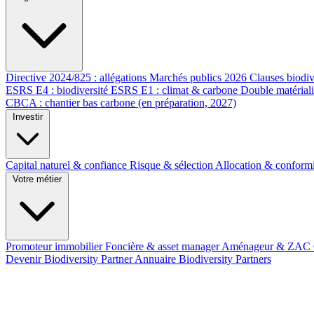
Directive 2024/825 : allégations
Marchés publics 2026
Clauses biodiv
ESRS E4 : biodiversité
ESRS E1 : climat & carbone
Double matérial
CBCA : chantier bas carbone (en préparation, 2027)
Investir
Capital naturel & confiance
Risque & sélection
Allocation & conform
Votre métier
Promoteur immobilier
Foncière & asset manager
Aménageur & ZAC
Devenir Biodiversity Partner
Annuaire Biodiversity Partners