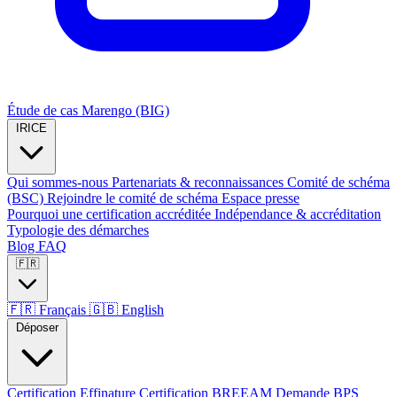
Étude de cas Marengo (BIG)
IRICE
Qui sommes-nous
Partenariats & reconnaissances
Comité de schéma
(BSC)
Rejoindre le comité de schéma
Espace presse
Pourquoi une certification accréditée
Indépendance & accréditation
Typologie des démarches
Blog
FAQ
🇫🇷
🇫🇷
Français
🇬🇧
English
Déposer
Certification Effinature
Certification BREEAM
Demande BPS