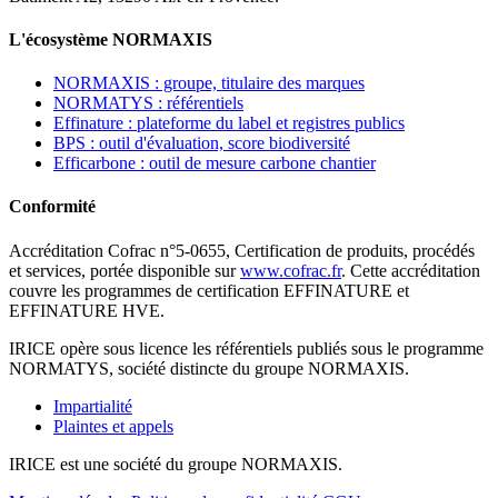
L'écosystème NORMAXIS
NORMAXIS : groupe, titulaire des marques
NORMATYS : référentiels
Effinature : plateforme du label et registres publics
BPS : outil d'évaluation, score biodiversité
Efficarbone : outil de mesure carbone chantier
Conformité
Accréditation Cofrac n°5-0655, Certification de produits, procédés
et services, portée disponible sur
www.cofrac.fr
. Cette accréditation
couvre les programmes de certification EFFINATURE et
EFFINATURE HVE.
IRICE opère sous licence les référentiels publiés sous le programme
NORMATYS, société distincte du groupe NORMAXIS.
Impartialité
Plaintes et appels
IRICE est une société du groupe NORMAXIS.