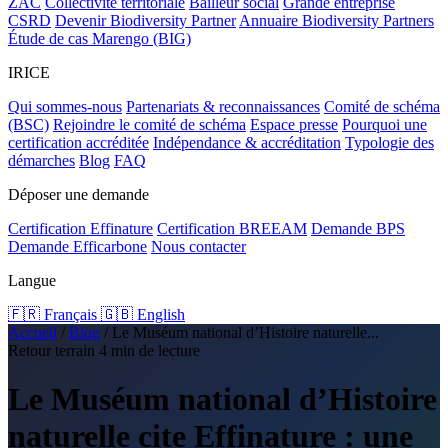
ZAC
Collectivité territoriale
Bailleur social
Grande entreprise
CSRD
Devenir Biodiversity Partner
Annuaire Biodiversity Partners
Étude de cas Marengo (BIG)
IRICE
Qui sommes-nous
Partenariats & reconnaissances
Comité de schéma
(BSC)
Rejoindre le comité de schéma
Espace presse
Pourquoi une
certification accréditée
Indépendance & accréditation
Typologie des
démarches
Blog
FAQ
Déposer une demande
Certification Effinature
Certification BREEAM
Demande BPS
Demande Efficarbone
Nous contacter
Langue
🇫🇷 Français
🇬🇧 English
Accueil
/
Blog
/
Le Muséum national d’Histoire naturelle...
Retour terrain
4 min de lecture
Le Muséum national d’Histoire
naturelle cite Effinature : une