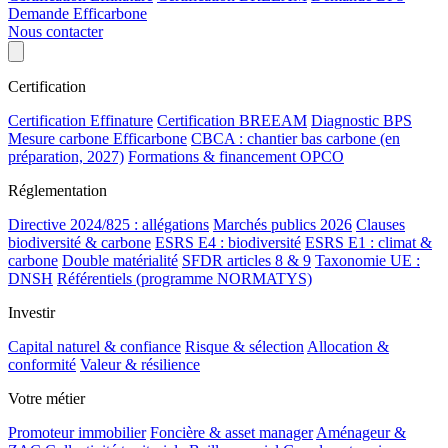
Demande Efficarbone
Nous contacter
Certification
Certification Effinature
Certification BREEAM
Diagnostic BPS
Mesure carbone Efficarbone
CBCA : chantier bas carbone (en
préparation, 2027)
Formations & financement OPCO
Réglementation
Directive 2024/825 : allégations
Marchés publics 2026
Clauses
biodiversité & carbone
ESRS E4 : biodiversité
ESRS E1 : climat &
carbone
Double matérialité
SFDR articles 8 & 9
Taxonomie UE :
DNSH
Référentiels (programme NORMATYS)
Investir
Capital naturel & confiance
Risque & sélection
Allocation &
conformité
Valeur & résilience
Votre métier
Promoteur immobilier
Foncière & asset manager
Aménageur &