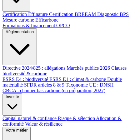
Certification Effinature
Certification BREEAM
Diagnostic BPS
Mesure carbone Efficarbone
Formations & financement OPCO
Réglementation
Directive 2024/825 : allégations
Marchés publics 2026
Clauses
biodiversité & carbone
ESRS E4 : biodiversité
ESRS E1 : climat & carbone
Double
matérialité
SFDR articles 8 & 9
Taxonomie UE : DNSH
CBCA : chantier bas carbone (en préparation, 2027)
Investir
Capital naturel & confiance
Risque & sélection
Allocation &
conformité
Valeur & résilience
Votre métier