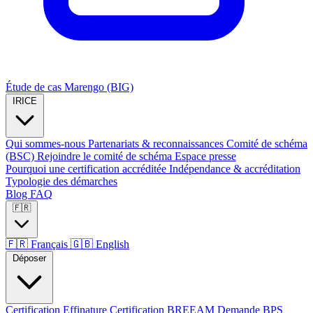
Étude de cas Marengo (BIG)
IRICE
Qui sommes-nous
Partenariats & reconnaissances
Comité de schéma
(BSC)
Rejoindre le comité de schéma
Espace presse
Pourquoi une certification accréditée
Indépendance & accréditation
Typologie des démarches
Blog
FAQ
🇫🇷
🇫🇷
Français
🇬🇧
English
Déposer
Certification Effinature
Certification BREEAM
Demande BPS