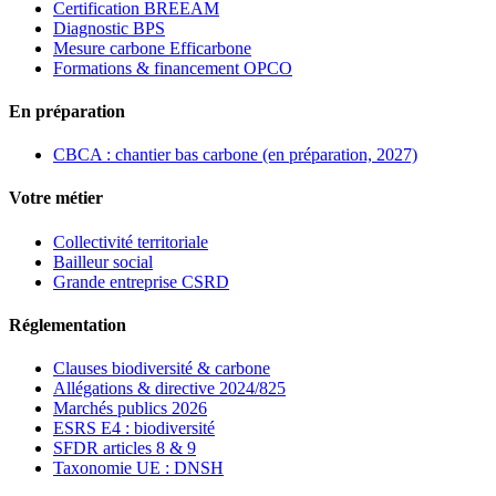
Certification BREEAM
Diagnostic BPS
Mesure carbone Efficarbone
Formations & financement OPCO
En préparation
CBCA : chantier bas carbone (en préparation, 2027)
Votre métier
Collectivité territoriale
Bailleur social
Grande entreprise CSRD
Réglementation
Clauses biodiversité & carbone
Allégations & directive 2024/825
Marchés publics 2026
ESRS E4 : biodiversité
SFDR articles 8 & 9
Taxonomie UE : DNSH