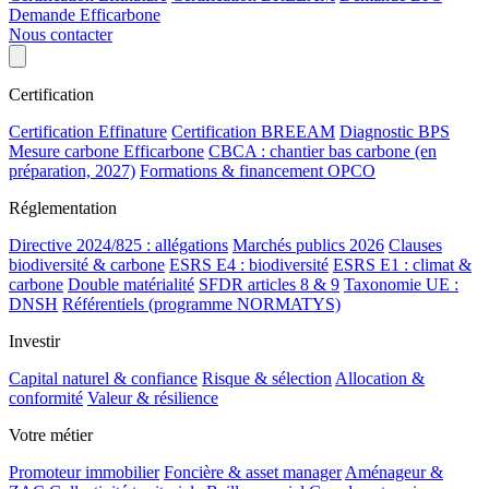
Demande Efficarbone
Nous contacter
Certification
Certification Effinature
Certification BREEAM
Diagnostic BPS
Mesure carbone Efficarbone
CBCA : chantier bas carbone (en
préparation, 2027)
Formations & financement OPCO
Réglementation
Directive 2024/825 : allégations
Marchés publics 2026
Clauses
biodiversité & carbone
ESRS E4 : biodiversité
ESRS E1 : climat &
carbone
Double matérialité
SFDR articles 8 & 9
Taxonomie UE :
DNSH
Référentiels (programme NORMATYS)
Investir
Capital naturel & confiance
Risque & sélection
Allocation &
conformité
Valeur & résilience
Votre métier
Promoteur immobilier
Foncière & asset manager
Aménageur &