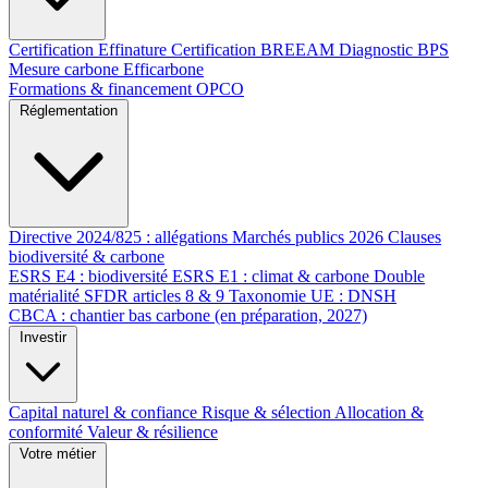
Certification Effinature
Certification BREEAM
Diagnostic BPS
Mesure carbone Efficarbone
Formations & financement OPCO
Réglementation
Directive 2024/825 : allégations
Marchés publics 2026
Clauses
biodiversité & carbone
ESRS E4 : biodiversité
ESRS E1 : climat & carbone
Double
matérialité
SFDR articles 8 & 9
Taxonomie UE : DNSH
CBCA : chantier bas carbone (en préparation, 2027)
Investir
Capital naturel & confiance
Risque & sélection
Allocation &
conformité
Valeur & résilience
Votre métier