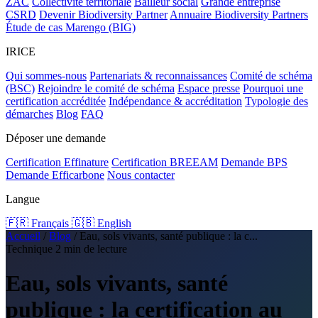
ZAC
Collectivité territoriale
Bailleur social
Grande entreprise
CSRD
Devenir Biodiversity Partner
Annuaire Biodiversity Partners
Étude de cas Marengo (BIG)
IRICE
Qui sommes-nous
Partenariats & reconnaissances
Comité de schéma
(BSC)
Rejoindre le comité de schéma
Espace presse
Pourquoi une
certification accréditée
Indépendance & accréditation
Typologie des
démarches
Blog
FAQ
Déposer une demande
Certification Effinature
Certification BREEAM
Demande BPS
Demande Efficarbone
Nous contacter
Langue
🇫🇷 Français
🇬🇧 English
Accueil
/
Blog
/
Eau, sols vivants, santé publique : la c...
Technique
2 min de lecture
Eau, sols vivants, santé
publique : la certification au