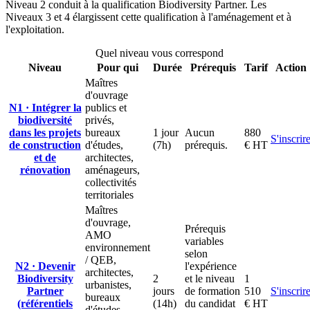
Niveau 2 conduit à la qualification Biodiversity Partner. Les
Niveaux 3 et 4 élargissent cette qualification à l'aménagement et à
l'exploitation.
Quel niveau vous correspond
Niveau
Pour qui
Durée
Prérequis
Tarif
Action
Maîtres
d'ouvrage
N1 · Intégrer la
publics et
biodiversité
privés,
dans les projets
bureaux
1 jour
Aucun
880
S'inscrir
de construction
d'études,
(7h)
prérequis.
€ HT
et de
architectes,
rénovation
aménageurs,
collectivités
territoriales
Maîtres
d'ouvrage,
Prérequis
AMO
variables
environnement
selon
/ QEB,
N2 · Devenir
l'expérience
architectes,
Biodiversity
2
et le niveau
1
urbanistes,
Partner
jours
de formation
510
S'inscrir
bureaux
(référentiels
(14h)
du candidat
€ HT
d'études,