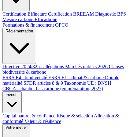
Certification Effinature
Certification BREEAM
Diagnostic BPS
Mesure carbone Efficarbone
Formations & financement OPCO
Réglementation
Directive 2024/825 : allégations
Marchés publics 2026
Clauses
biodiversité & carbone
ESRS E4 : biodiversité
ESRS E1 : climat & carbone
Double
matérialité
SFDR articles 8 & 9
Taxonomie UE : DNSH
CBCA : chantier bas carbone (en préparation, 2027)
Investir
Capital naturel & confiance
Risque & sélection
Allocation &
conformité
Valeur & résilience
Votre métier