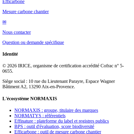
Efficarbone
Mesure carbone chantier
✉
Nous contacter
Question ou demande spécifique
Identité
© 2026 IRICE, organisme de certification accrédité Cofrac n° 5-
0655.
Siège social : 10 rue du Lieutenant Parayre, Espace Wagner
Bâtiment A2, 13290 Aix-en-Provence.
L'écosystème NORMAXIS
NORMAXIS : groupe, titulaire des marques
NORMATYS : référentiels
Effinature : plateforme du label et registres publics
BPS : outil d'évaluation, score biodiversité
Efficarbone : outil de mesure carbone chantier