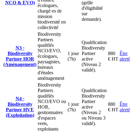
NCO & EVO)
(grille
écologues,
d'éligibilité
chargé·es de
sur
mission
demande).
biodiversité en
collectivité
Biodiversity
Partners
Qualification
qualifiés
N3 ·
Biodiversity
NCO/EVO,
Biodiversity
1 jour
Partner
880
Être
écologues,
Partner HOR
(7h)
active
€ HT
alerté
paysagistes,
(Aménagement)
(Niveau 2
bureaux
validé).
d'études
aménagement
Biodiversity
Partners
Qualification
qualifiés
Biodiversity
N4 ·
NCO/EVO ou
Partner
Biodiversity
1 jour
880
Être
HOR,
active
Partner HVE
(7h)
€ HT
alerté
gestionnaires
(Niveau 2
(Exploitation)
d'espaces
ou Niveau 3
verts,
validé).
exploitants