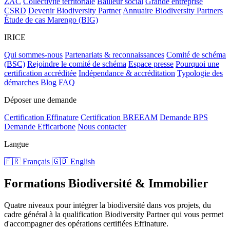
ZAC
Collectivité territoriale
Bailleur social
Grande entreprise
CSRD
Devenir Biodiversity Partner
Annuaire Biodiversity Partners
Étude de cas Marengo (BIG)
IRICE
Qui sommes-nous
Partenariats & reconnaissances
Comité de schéma
(BSC)
Rejoindre le comité de schéma
Espace presse
Pourquoi une
certification accréditée
Indépendance & accréditation
Typologie des
démarches
Blog
FAQ
Déposer une demande
Certification Effinature
Certification BREEAM
Demande BPS
Demande Efficarbone
Nous contacter
Langue
🇫🇷 Français
🇬🇧 English
Formations Biodiversité & Immobilier
Quatre niveaux pour intégrer la biodiversité dans vos projets, du
cadre général à la qualification Biodiversity Partner qui vous permet
d'accompagner des opérations certifiées Effinature.