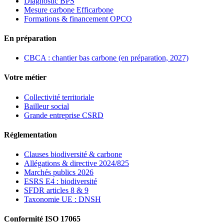
Diagnostic BPS
Mesure carbone Efficarbone
Formations & financement OPCO
En préparation
CBCA : chantier bas carbone (en préparation, 2027)
Votre métier
Collectivité territoriale
Bailleur social
Grande entreprise CSRD
Réglementation
Clauses biodiversité & carbone
Allégations & directive 2024/825
Marchés publics 2026
ESRS E4 : biodiversité
SFDR articles 8 & 9
Taxonomie UE : DNSH
Conformité ISO 17065