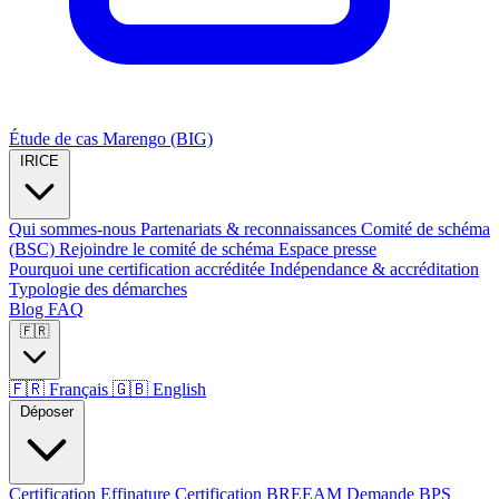
Étude de cas Marengo (BIG)
IRICE
Qui sommes-nous
Partenariats & reconnaissances
Comité de schéma
(BSC)
Rejoindre le comité de schéma
Espace presse
Pourquoi une certification accréditée
Indépendance & accréditation
Typologie des démarches
Blog
FAQ
🇫🇷
🇫🇷
Français
🇬🇧
English
Déposer
Certification Effinature
Certification BREEAM
Demande BPS