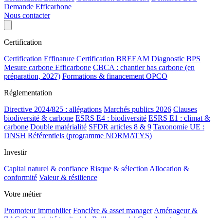
Demande Efficarbone
Nous contacter
Certification
Certification Effinature
Certification BREEAM
Diagnostic BPS
Mesure carbone Efficarbone
CBCA : chantier bas carbone (en
préparation, 2027)
Formations & financement OPCO
Réglementation
Directive 2024/825 : allégations
Marchés publics 2026
Clauses
biodiversité & carbone
ESRS E4 : biodiversité
ESRS E1 : climat &
carbone
Double matérialité
SFDR articles 8 & 9
Taxonomie UE :
DNSH
Référentiels (programme NORMATYS)
Investir
Capital naturel & confiance
Risque & sélection
Allocation &
conformité
Valeur & résilience
Votre métier
Promoteur immobilier
Foncière & asset manager
Aménageur &