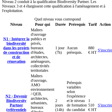
Niveau 2 conduit à la qualification Biodiversity Partner. Les
Niveaux 3 et 4 élargissent cette qualification à l'aménagement et à
l'exploitation.
Quel niveau vous correspond
Niveau
Pour qui
Durée
Prérequis
Tarif
Action
Maîtres
d'ouvrage
N1 · Intégrer la
publics et
biodiversité
privés,
dans les projets
bureaux
1 jour
Aucun
880
S'inscrir
de construction
d'études,
(7h)
prérequis.
€ HT
et de
architectes,
rénovation
aménageurs,
collectivités
territoriales
Maîtres
d'ouvrage,
Prérequis
AMO
variables
environnement
selon
/ QEB,
N2 · Devenir
l'expérience
architectes,
Biodiversity
2
et le niveau
1
urbanistes,
Partner
jours
de formation
510
S'inscrir
bureaux
(référentiels
(14h)
du candidat
€ HT
d'études,