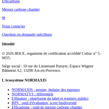
Efficarbone
Mesure carbone chantier
✉
Nous contacter
Question ou demande spécifique
Identité
© 2026 IRICE, organisme de certification accrédité Cofrac n° 5-
0655.
Siège social : 10 rue du Lieutenant Parayre, Espace Wagner
Bâtiment A2, 13290 Aix-en-Provence.
L'écosystème NORMAXIS
NORMAXIS : groupe, titulaire des marques
NORMATYS : référentiels
Effinature : plateforme du label et registres publics
BPS : outil d'évaluation, score biodiversité
Efficarbone : outil de mesure carbone chantier