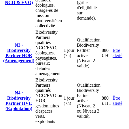
NCO & EVO)
(grille
écologues,
d'éligibilité
chargé·es de
sur
mission
demande).
biodiversité en
collectivité
Biodiversity
Partners
Qualification
qualifiés
N3 ·
Biodiversity
NCO/EVO,
Biodiversity
1 jour
Partner
880
Être
écologues,
Partner HOR
(7h)
active
€ HT
alerté
paysagistes,
(Aménagement)
(Niveau 2
bureaux
validé).
d'études
aménagement
Biodiversity
Partners
Qualification
qualifiés
Biodiversity
N4 ·
NCO/EVO ou
Partner
Biodiversity
1 jour
880
Être
HOR,
active
Partner HVE
(7h)
€ HT
alerté
gestionnaires
(Niveau 2
(Exploitation)
d'espaces
ou Niveau 3
verts,
validé).
exploitants