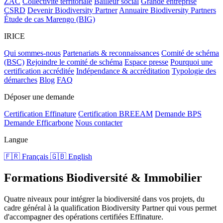
ZAC
Collectivité territoriale
Bailleur social
Grande entreprise
CSRD
Devenir Biodiversity Partner
Annuaire Biodiversity Partners
Étude de cas Marengo (BIG)
IRICE
Qui sommes-nous
Partenariats & reconnaissances
Comité de schéma
(BSC)
Rejoindre le comité de schéma
Espace presse
Pourquoi une
certification accréditée
Indépendance & accréditation
Typologie des
démarches
Blog
FAQ
Déposer une demande
Certification Effinature
Certification BREEAM
Demande BPS
Demande Efficarbone
Nous contacter
Langue
🇫🇷 Français
🇬🇧 English
Formations Biodiversité & Immobilier
Quatre niveaux pour intégrer la biodiversité dans vos projets, du
cadre général à la qualification Biodiversity Partner qui vous permet
d'accompagner des opérations certifiées Effinature.