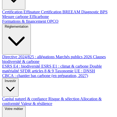
Certification Effinature
Certification BREEAM
Diagnostic BPS
Mesure carbone Efficarbone
Formations & financement OPCO
Réglementation
Directive 2024/825 : allégations
Marchés publics 2026
Clauses
biodiversité & carbone
ESRS E4 : biodiversité
ESRS E1 : climat & carbone
Double
matérialité
SFDR articles 8 & 9
Taxonomie UE : DNSH
CBCA : chantier bas carbone (en préparation, 2027)
Investir
Capital naturel & confiance
Risque & sélection
Allocation &
conformité
Valeur & résilience
Votre métier