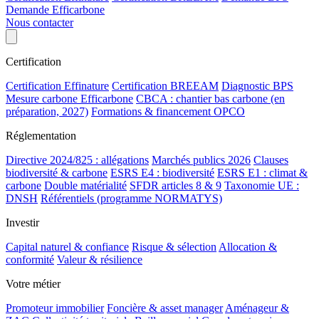
Demande Efficarbone
Nous contacter
Certification
Certification Effinature
Certification BREEAM
Diagnostic BPS
Mesure carbone Efficarbone
CBCA : chantier bas carbone (en
préparation, 2027)
Formations & financement OPCO
Réglementation
Directive 2024/825 : allégations
Marchés publics 2026
Clauses
biodiversité & carbone
ESRS E4 : biodiversité
ESRS E1 : climat &
carbone
Double matérialité
SFDR articles 8 & 9
Taxonomie UE :
DNSH
Référentiels (programme NORMATYS)
Investir
Capital naturel & confiance
Risque & sélection
Allocation &
conformité
Valeur & résilience
Votre métier
Promoteur immobilier
Foncière & asset manager
Aménageur &