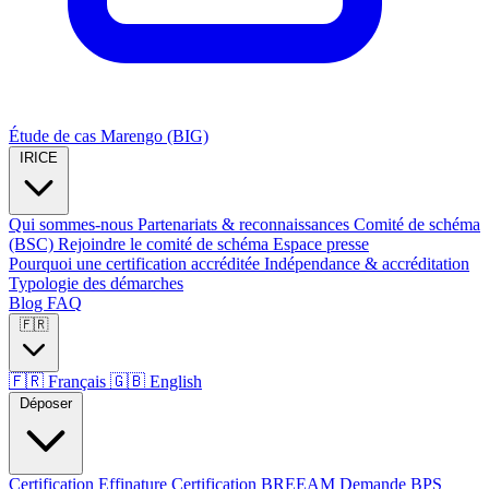
Étude de cas Marengo (BIG)
IRICE
Qui sommes-nous
Partenariats & reconnaissances
Comité de schéma
(BSC)
Rejoindre le comité de schéma
Espace presse
Pourquoi une certification accréditée
Indépendance & accréditation
Typologie des démarches
Blog
FAQ
🇫🇷
🇫🇷
Français
🇬🇧
English
Déposer
Certification Effinature
Certification BREEAM
Demande BPS