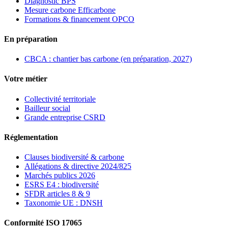
Diagnostic BPS
Mesure carbone Efficarbone
Formations & financement OPCO
En préparation
CBCA : chantier bas carbone (en préparation, 2027)
Votre métier
Collectivité territoriale
Bailleur social
Grande entreprise CSRD
Réglementation
Clauses biodiversité & carbone
Allégations & directive 2024/825
Marchés publics 2026
ESRS E4 : biodiversité
SFDR articles 8 & 9
Taxonomie UE : DNSH
Conformité ISO 17065