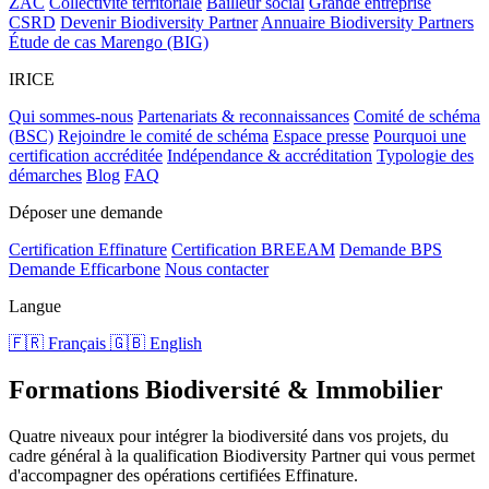
ZAC
Collectivité territoriale
Bailleur social
Grande entreprise
CSRD
Devenir Biodiversity Partner
Annuaire Biodiversity Partners
Étude de cas Marengo (BIG)
IRICE
Qui sommes-nous
Partenariats & reconnaissances
Comité de schéma
(BSC)
Rejoindre le comité de schéma
Espace presse
Pourquoi une
certification accréditée
Indépendance & accréditation
Typologie des
démarches
Blog
FAQ
Déposer une demande
Certification Effinature
Certification BREEAM
Demande BPS
Demande Efficarbone
Nous contacter
Langue
🇫🇷 Français
🇬🇧 English
Formations Biodiversité & Immobilier
Quatre niveaux pour intégrer la biodiversité dans vos projets, du
cadre général à la qualification Biodiversity Partner qui vous permet
d'accompagner des opérations certifiées Effinature.