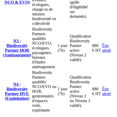
NCO & EVO)
(grille
écologues,
d'éligibilité
chargé·es de
sur
mission
demande).
biodiversité en
collectivité
Biodiversity
Partners
Qualification
qualifiés
N3 ·
Biodiversity
NCO/EVO,
Biodiversity
1 jour
Partner
880
Être
écologues,
Partner HOR
(7h)
active
€ HT
alerté
paysagistes,
(Aménagement)
(Niveau 2
bureaux
validé).
d'études
aménagement
Biodiversity
Partners
Qualification
qualifiés
Biodiversity
N4 ·
NCO/EVO ou
Partner
Biodiversity
1 jour
880
Être
HOR,
active
Partner HVE
(7h)
€ HT
alerté
gestionnaires
(Niveau 2
(Exploitation)
d'espaces
ou Niveau 3
verts,
validé).
exploitants