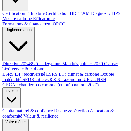
Certification Effinature
Certification BREEAM
Diagnostic BPS
Mesure carbone Efficarbone
Formations & financement OPCO
Réglementation
Directive 2024/825 : allégations
Marchés publics 2026
Clauses
biodiversité & carbone
ESRS E4 : biodiversité
ESRS E1 : climat & carbone
Double
matérialité
SFDR articles 8 & 9
Taxonomie UE : DNSH
CBCA : chantier bas carbone (en préparation, 2027)
Investir
Capital naturel & confiance
Risque & sélection
Allocation &
conformité
Valeur & résilience
Votre métier