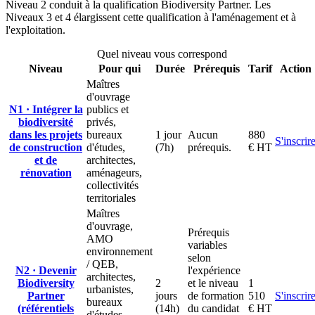
Niveau 2 conduit à la qualification Biodiversity Partner. Les
Niveaux 3 et 4 élargissent cette qualification à l'aménagement et à
l'exploitation.
Quel niveau vous correspond
Niveau
Pour qui
Durée
Prérequis
Tarif
Action
Maîtres
d'ouvrage
N1 · Intégrer la
publics et
biodiversité
privés,
dans les projets
bureaux
1 jour
Aucun
880
S'inscrir
de construction
d'études,
(7h)
prérequis.
€ HT
et de
architectes,
rénovation
aménageurs,
collectivités
territoriales
Maîtres
d'ouvrage,
Prérequis
AMO
variables
environnement
selon
/ QEB,
N2 · Devenir
l'expérience
architectes,
Biodiversity
2
et le niveau
1
urbanistes,
Partner
jours
de formation
510
S'inscrir
bureaux
(référentiels
(14h)
du candidat
€ HT
d'études,