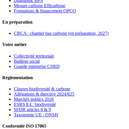
Diagnostic BPS
Mesure carbone Efficarbone
Formations & financement OPCO
En préparation
CBCA : chantier bas carbone (en préparation, 2027)
Votre métier
Collectivité territoriale
Bailleur social
Grande entreprise CSRD
Réglementation
Clauses biodiversité & carbone
Allégations & directive 2024/825
Marchés publics 2026
ESRS E4 : biodiversité
SFDR articles 8 & 9
Taxonomie UE : DNSH
Conformité ISO 17065