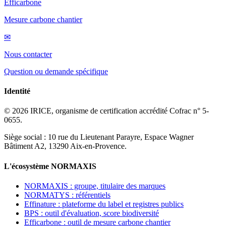
Efficarbone
Mesure carbone chantier
✉
Nous contacter
Question ou demande spécifique
Identité
© 2026 IRICE, organisme de certification accrédité Cofrac n° 5-
0655.
Siège social : 10 rue du Lieutenant Parayre, Espace Wagner
Bâtiment A2, 13290 Aix-en-Provence.
L'écosystème NORMAXIS
NORMAXIS : groupe, titulaire des marques
NORMATYS : référentiels
Effinature : plateforme du label et registres publics
BPS : outil d'évaluation, score biodiversité
Efficarbone : outil de mesure carbone chantier