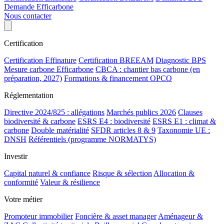
Demande Efficarbone
Nous contacter
Certification
Certification Effinature
Certification BREEAM
Diagnostic BPS
Mesure carbone Efficarbone
CBCA : chantier bas carbone (en
préparation, 2027)
Formations & financement OPCO
Réglementation
Directive 2024/825 : allégations
Marchés publics 2026
Clauses
biodiversité & carbone
ESRS E4 : biodiversité
ESRS E1 : climat &
carbone
Double matérialité
SFDR articles 8 & 9
Taxonomie UE :
DNSH
Référentiels (programme NORMATYS)
Investir
Capital naturel & confiance
Risque & sélection
Allocation &
conformité
Valeur & résilience
Votre métier
Promoteur immobilier
Foncière & asset manager
Aménageur &