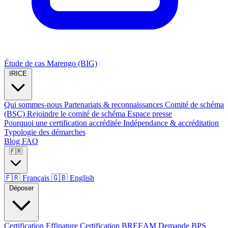
Étude de cas Marengo (BIG)
IRICE
Qui sommes-nous
Partenariats & reconnaissances
Comité de schéma
(BSC)
Rejoindre le comité de schéma
Espace presse
Pourquoi une certification accréditée
Indépendance & accréditation
Typologie des démarches
Blog
FAQ
🇫🇷
🇫🇷
Français
🇬🇧
English
Déposer
Certification Effinature
Certification BREEAM
Demande BPS