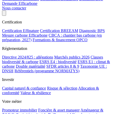
Demande Efficarbone
Nous contacter
Certification
Certification Effinature
Certification BREEAM
Diagnostic BPS
Mesure carbone Efficarbone
CBCA : chantier bas carbone (en
préparation, 2027)
Formations & financement OPCO
Réglementation
Directive 2024/825 : allégations
Marchés publics 2026
Clauses
biodiversité & carbone
ESRS E4 : biodiversité
ESRS E1 : climat &
carbone
Double matérialité
SFDR articles 8 & 9
Taxonomie UE :
DNSH
Référentiels (programme NORMATYS)
Investir
Capital naturel & confiance
Risque & sélection
Allocation &
conformité
Valeur & résilience
Votre métier
Promoteur immobilier
Foncière & asset manager
Aménageur &