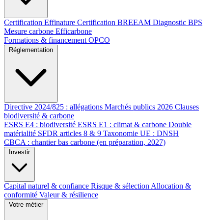
Certification Effinature
Certification BREEAM
Diagnostic BPS
Mesure carbone Efficarbone
Formations & financement OPCO
Réglementation
Directive 2024/825 : allégations
Marchés publics 2026
Clauses
biodiversité & carbone
ESRS E4 : biodiversité
ESRS E1 : climat & carbone
Double
matérialité
SFDR articles 8 & 9
Taxonomie UE : DNSH
CBCA : chantier bas carbone (en préparation, 2027)
Investir
Capital naturel & confiance
Risque & sélection
Allocation &
conformité
Valeur & résilience
Votre métier