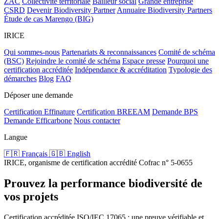
ZAC
Collectivité territoriale
Bailleur social
Grande entreprise
CSRD
Devenir Biodiversity Partner
Annuaire Biodiversity Partners
Étude de cas Marengo (BIG)
IRICE
Qui sommes-nous
Partenariats & reconnaissances
Comité de schéma
(BSC)
Rejoindre le comité de schéma
Espace presse
Pourquoi une
certification accréditée
Indépendance & accréditation
Typologie des
démarches
Blog
FAQ
Déposer une demande
Certification Effinature
Certification BREEAM
Demande BPS
Demande Efficarbone
Nous contacter
Langue
🇫🇷 Français
🇬🇧 English
IRICE, organisme de certification accrédité Cofrac n° 5-0655
Prouvez la performance biodiversité de
vos projets
Certification accréditée ISO/IEC 17065 : une preuve vérifiable et