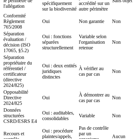
le périmètre de
Sans objet
spécifiquement
accrédité sur un
l'allégation
sur la biodiversité
autre périmètre
Conformité
Règlement
Oui
Non garantie
Non
765/2008
Séparation
Oui : fonctions
Variable selon
évaluation /
séparées
l'organisation
Non
décision (ISO
structurellement
retenue
17065, §5.2)
Séparation
propriétaire du
Oui : deux entités
référentiel /
À vérifier au
juridiques
Non
certificateur
cas par cas
distinctes
(directive
2024/825)
Opposabilité
À démontrer au
Directive
Oui
Non
cas par cas
2024/825
Données
Oui : auditables,
structurées
Variable
Non
consolidables
CSRD/ESRS E4
Pas de contrôle
Oui : procédure
Recours et
par un
plaintes/appels,
Aucun