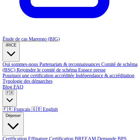
Étude de cas Marengo (BIG)
IRICE
Qui sommes-nous
Partenariats & reconnaissances
Comité de schéma
(BSC)
Rejoindre le comité de schéma
Espace presse
Pourquoi une certification accréditée
Indépendance & accréditation
Typologie des démarches
Blog
FAQ
🇫🇷
🇫🇷
Français
🇬🇧
English
Déposer
Certification Effinature
Certification BREEAM
Demande BPS