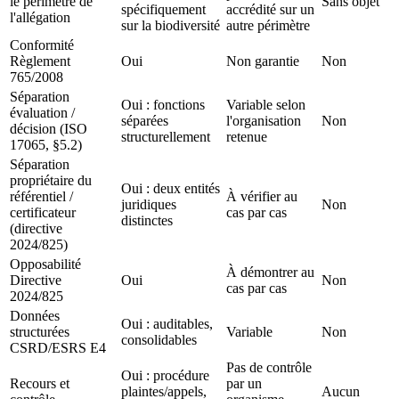
le périmètre de
Sans objet
spécifiquement
accrédité sur un
l'allégation
sur la biodiversité
autre périmètre
Conformité
Règlement
Oui
Non garantie
Non
765/2008
Séparation
Oui : fonctions
Variable selon
évaluation /
séparées
l'organisation
Non
décision (ISO
structurellement
retenue
17065, §5.2)
Séparation
propriétaire du
Oui : deux entités
référentiel /
À vérifier au
juridiques
Non
certificateur
cas par cas
distinctes
(directive
2024/825)
Opposabilité
À démontrer au
Directive
Oui
Non
cas par cas
2024/825
Données
Oui : auditables,
structurées
Variable
Non
consolidables
CSRD/ESRS E4
Pas de contrôle
Oui : procédure
Recours et
par un
plaintes/appels,
Aucun