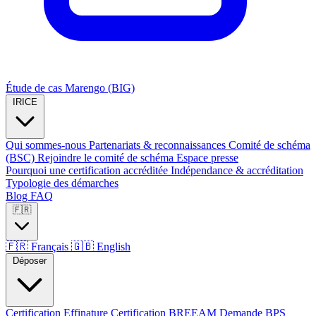
Étude de cas Marengo (BIG)
IRICE
Qui sommes-nous
Partenariats & reconnaissances
Comité de schéma
(BSC)
Rejoindre le comité de schéma
Espace presse
Pourquoi une certification accréditée
Indépendance & accréditation
Typologie des démarches
Blog
FAQ
🇫🇷
🇫🇷
Français
🇬🇧
English
Déposer
Certification Effinature
Certification BREEAM
Demande BPS