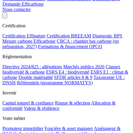
Demande Efficarbone
Nous contacter
Certification
Certification Effinature
Certification BREEAM
Diagnostic BPS
Mesure carbone Efficarbone
CBCA : chantier bas carbone (en
préparation, 2027)
Formations & financement OPCO
Réglementation
Directive 2024/825 : allégations
Marchés publics 2026
Clauses
biodiversité & carbone
ESRS E4 : biodiversité
ESRS E1 : climat &
carbone
Double matérialité
SFDR articles 8 & 9
Taxonomie UE :
DNSH
Référentiels (programme NORMATYS)
Investir
Capital naturel & confiance
Risque & sélection
Allocation &
conformité
Valeur & résilience
Votre métier
Promoteur immobilier
Foncière & asset manager
Aménageur &