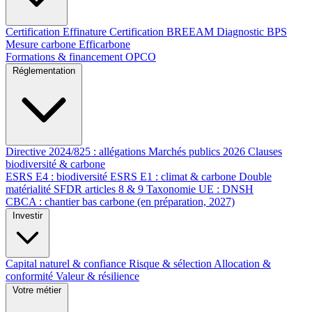
Certification Effinature
Certification BREEAM
Diagnostic BPS
Mesure carbone Efficarbone
Formations & financement OPCO
Réglementation
Directive 2024/825 : allégations
Marchés publics 2026
Clauses
biodiversité & carbone
ESRS E4 : biodiversité
ESRS E1 : climat & carbone
Double
matérialité
SFDR articles 8 & 9
Taxonomie UE : DNSH
CBCA : chantier bas carbone (en préparation, 2027)
Investir
Capital naturel & confiance
Risque & sélection
Allocation &
conformité
Valeur & résilience
Votre métier