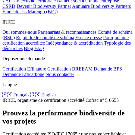
ZAC
Collectivité territoriale
Bailleur social
Grande entreprise
CSRD
Devenir Biodiversity Partner
Annuaire Biodiversity Partners
Étude de cas Marengo (BIG)
IRICE
Qui sommes-nous
Partenariats & reconnaissances
Comité de schéma
(BSC)
Rejoindre le comité de schéma
Espace presse
Pourquoi une
certification accréditée
Indépendance & accréditation
Typologie des
démarches
Blog
FAQ
Déposer une demande
Certification Effinature
Certification BREEAM
Demande BPS
Demande Efficarbone
Nous contacter
Langue
🇫🇷 Français
🇬🇧 English
IRICE, organisme de certification accrédité Cofrac n° 5-0655
Prouvez la performance biodiversité de
vos projets
Certification accréditée ISO/IEC 17065 : une preuve vérifiable et