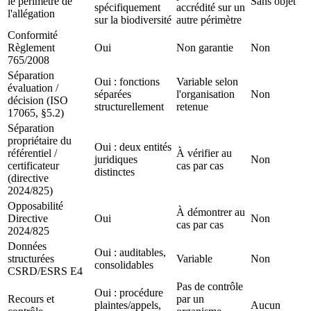
le périmètre de
Sans objet
spécifiquement
accrédité sur un
l'allégation
sur la biodiversité
autre périmètre
Conformité
Règlement
Oui
Non garantie
Non
765/2008
Séparation
Oui : fonctions
Variable selon
évaluation /
séparées
l'organisation
Non
décision (ISO
structurellement
retenue
17065, §5.2)
Séparation
propriétaire du
Oui : deux entités
référentiel /
À vérifier au
juridiques
Non
certificateur
cas par cas
distinctes
(directive
2024/825)
Opposabilité
À démontrer au
Directive
Oui
Non
cas par cas
2024/825
Données
Oui : auditables,
structurées
Variable
Non
consolidables
CSRD/ESRS E4
Pas de contrôle
Oui : procédure
Recours et
par un
plaintes/appels,
Aucun