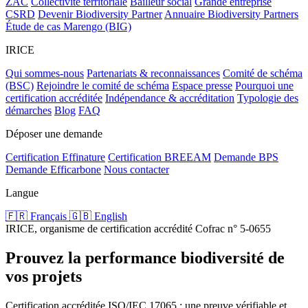
ZAC
Collectivité territoriale
Bailleur social
Grande entreprise
CSRD
Devenir Biodiversity Partner
Annuaire Biodiversity Partners
Étude de cas Marengo (BIG)
IRICE
Qui sommes-nous
Partenariats & reconnaissances
Comité de schéma
(BSC)
Rejoindre le comité de schéma
Espace presse
Pourquoi une
certification accréditée
Indépendance & accréditation
Typologie des
démarches
Blog
FAQ
Déposer une demande
Certification Effinature
Certification BREEAM
Demande BPS
Demande Efficarbone
Nous contacter
Langue
🇫🇷 Français
🇬🇧 English
IRICE, organisme de certification accrédité Cofrac n° 5-0655
Prouvez la performance biodiversité de
vos projets
Certification accréditée ISO/IEC 17065 : une preuve vérifiable et