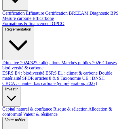
Certification Effinature
Certification BREEAM
Diagnostic BPS
Mesure carbone Efficarbone
Formations & financement OPCO
Réglementation
Directive 2024/825 : allégations
Marchés publics 2026
Clauses
biodiversité & carbone
ESRS E4 : biodiversité
ESRS E1 : climat & carbone
Double
matérialité
SFDR articles 8 & 9
Taxonomie UE : DNSH
CBCA : chantier bas carbone (en préparation, 2027)
Investir
Capital naturel & confiance
Risque & sélection
Allocation &
conformité
Valeur & résilience
Votre métier