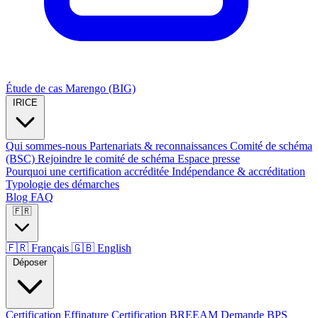
Étude de cas Marengo (BIG)
IRICE
Qui sommes-nous
Partenariats & reconnaissances
Comité de schéma
(BSC)
Rejoindre le comité de schéma
Espace presse
Pourquoi une certification accréditée
Indépendance & accréditation
Typologie des démarches
Blog
FAQ
🇫🇷
🇫🇷
Français
🇬🇧
English
Déposer
Certification Effinature
Certification BREEAM
Demande BPS