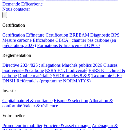
Demande Efficarbone
Nous contacter
Certification
Certification Effinature
Certification BREEAM
Diagnostic BPS
Mesure carbone Efficarbone
CBCA : chantier bas carbone (en
préparation, 2027)
Formations & financement OPCO
Réglementation
Directive 2024/825 : allégations
Marchés publics 2026
Clauses
biodiversité & carbone
ESRS E4 : biodiversité
ESRS E1 : climat &
carbone
Double matérialité
SFDR articles 8 & 9
Taxonomie UE :
DNSH
Référentiels (programme NORMATYS)
Investir
Capital naturel & confiance
Risque & sélection
Allocation &
conformité
Valeur & résilience
Votre métier
Promoteur immobilier
Foncière & asset manager
Aménageur &